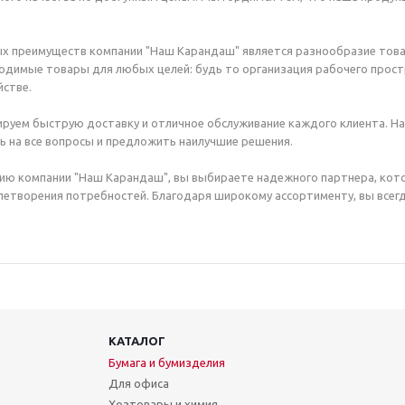
х преимуществ компании "Наш Карандаш" является разнообразие това
димые товары для любых целей: будь то организация рабочего простр
стве.
руем быструю доставку и отличное обслуживание каждого клиента. Н
ь на все вопросы и предложить наилучшие решения.
ию компании "Наш Карандаш", вы выбираете надежного партнера, кот
етворения потребностей. Благодаря широкому ассортименту, вы всегд
КАТАЛОГ
Бумага и бумизделия
Для офиса
Хозтовары и химия