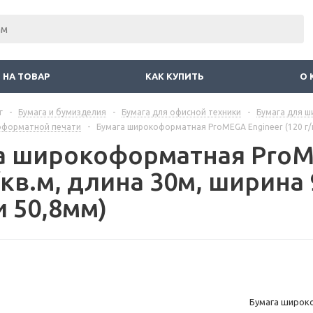
 НА ТОВАР
КАК КУПИТЬ
О 
г
-
Бумага и бумизделия
-
Бумага для офисной техники
-
Бумага для 
оформатной печати
-
Бумага широкоформатная ProMEGA Engineer (120 г/к
а широкоформатная ProM
/кв.м, длина 30м, ширина
и 50,8мм)
Бумага широко