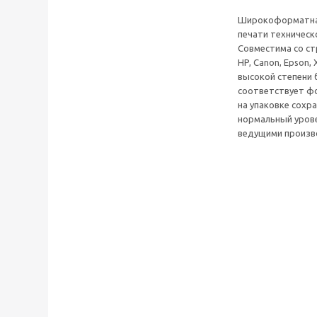
Широкоформатная
печати техническ
Совместима со с
НP, Сanon, Еpson
высокой степени 
соответствует фо
на упаковке сохр
нормальный урове
ведущими произв