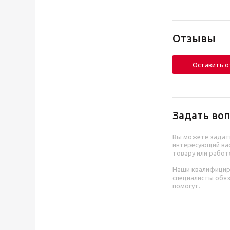
Отзывы
Оставить 
Задать воп
Вы можете задат
интересующий вас
товару или работ
Наши квалифици
специалисты обя
помогут.