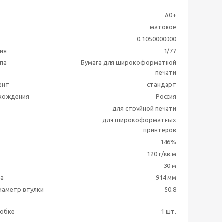
А0+
матовое
0.1050000000
ия
1/77
ппа
Бумага для широкоформатной
печати
ент
стандарт
схождения
Россия
для струйной печати
для широкоформатных
принтеров
146%
120 г/кв.м
30 м
на
914 мм
иаметр втулки
50.8
робке
1 шт.