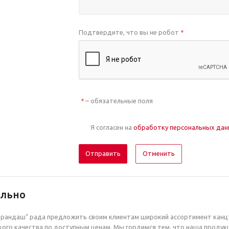
Подтвердите, что вы не робот
*
– обязательные поля
*
Я согласен на
обработку персональных да
Отменить
ельно
рандаш" рада предложить своим клиентам широкий ассортимент канцт
ого качества по доступным ценам. Мы гордимся тем, что наша продук