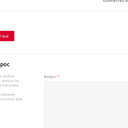
Количество л
отзыв
рос
ь любой
Вопрос
*
 вопрос по
е магазина.
рованные
зательно вам