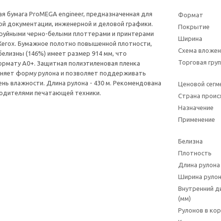
 бумага ProMEGA engineer, предназначенная для
Формат
ой документации, инженерной и деловой графики.
Покрытие
труйными черно-белыми плоттерами и принтерами
Ширина
, Xerox. Бумажное полотно повышенной плотности,
Схема вложен
белизны (146%) имеет размер 914 мм, что
Торговая гру
рмату А0+. Защитная полиэтиленовая пленка
аняет форму рулона и позволяет поддерживать
нь влажности. Длина рулона - 430 м. Рекомендована
Ценовой сегм
одителями печатающей техники.
Страна прои
Назначение
Применение
Белизна
Плотность
Длина рулона
Ширина руло
Внутренний д
(мм)
Рулонов в ко