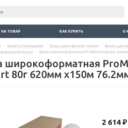
 НА ТОВАР
КАК КУПИТЬ
О 
г
-
Бумага и бумизделия
-
Бумага для офисной техники
-
Бумага для 
оформатной печати
-
Бумага широкоформатная ProMEGA engineer standar
а широкоформатная ProM
rt 80г 620мм x150м 76.2м
2 614
₽