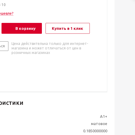
< 10
ешевле?
В корзину
Купить в 1 клик
Цена действительна только для интернет-
ься
магазина и может отличаться от цен в
розничных магазинах
ристики
А1+
матовое
0.1850000000