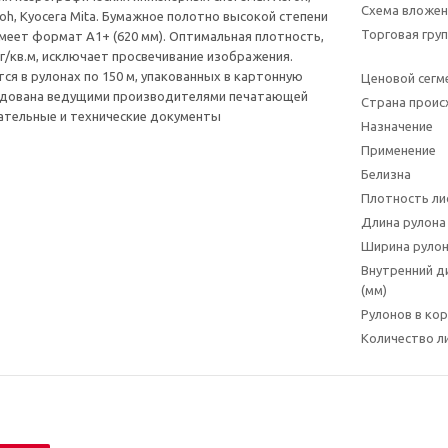
Схема вложен
Riсoh, Kyocera Mitа. Бумажное полотно высокой степени
Торговая гру
имеет формат A1+ (620 мм). Оптимальная плотность,
г/кв.м, исключает просвечивание изображения.
ся в рулонах по 150 м, упакованных в картонную
Ценовой сегм
ндована ведущими производителями печатающей
Страна прои
ательные и технические документы
Назначение
Применение
Белизна
Плотность лис
Длина рулона
Ширина руло
Внутренний д
(мм)
Рулонов в ко
Количество л