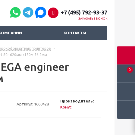
+7 (495) 792-93-37
ЗАКАЗАТЬ ЗВОНОК
КОМПАНИИ
КОНТАКТЫ
широкоформатных принтеров
-
t 80г 620мм x150м 76.2мм
EGA engineer
0
м
Производитель:
Артикул:
1660428
Комус