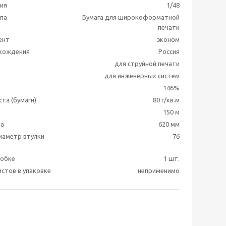
ия
1/48
ппа
Бумага для широкоформатной
печати
ент
эконом
схождения
Россия
для струйной печати
для инженерных систем
146%
та (бумаги)
80 г/кв.м
150 м
на
620 мм
иаметр втулки
76
робке
1 шт.
истов в упаковке
неприменимо