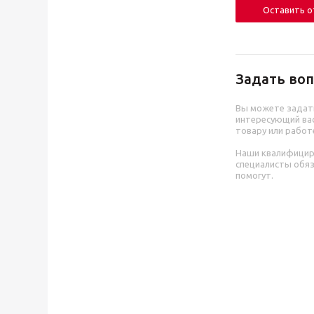
Оставить 
Задать воп
Вы можете задат
интересующий вас
товару или работ
Наши квалифици
специалисты обя
помогут.