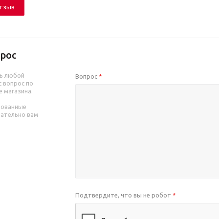
отзыв
рос
ь любой
Вопрос
*
 вопрос по
е магазина.
рованные
зательно вам
Подтвердите, что вы не робот
*