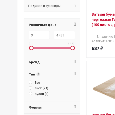
Подарки и сувениры
Ватман бума
чертежная Г
(100 листов,
Розничная цена
210x297 мм,
200 г/кв.м, б
В наличии: 
Артикул
: 12039
9
4 459
687
₽
Бренд
Тип
?
Все
лист (
21
)
рулон (
1
)
Формат