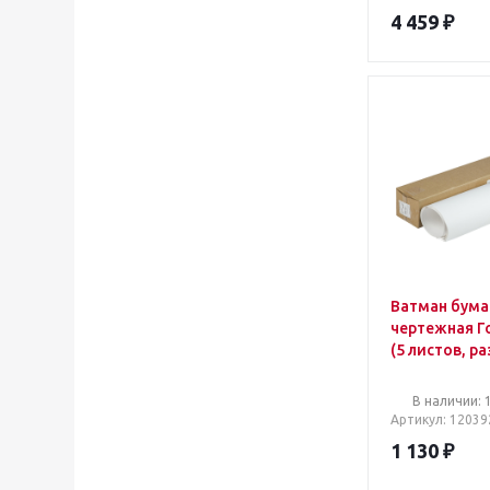
4 459
₽
Ватман бума
чертежная Г
(5 листов, р
1200х840 мм
200 г/кв.м)
В наличии: 
Артикул
: 12039
1 130
₽