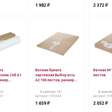
1 982
₽
2 372
₽
га
Ватман бумага
Ватман №1
ознак Спб А1
чертежная Выбор есть
листов
азмер
А2 100 листов, размер
, плотность
59.4x42 cм, 190 г/кв.м,
белизна 100
10>
В наличии: 10>
В наличи
23
Артикул
: 1395644
Артикул
: 13
1 659
₽
2 052
₽