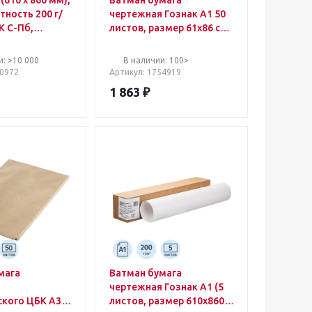
(610 х 860 мм),
Ватман бумага
отность 200 г/
чертежная Гознак А1 50
К С-Пб,
листов, размер 61x86 cм,
о 100 листов,
200 г/кв.м, белизна 128
нак
и: >10 000
В наличии: 100>
10972
Артикул
: 1754919
1 863
₽
мага
Ватман бумага
я
чертежная Гознак А1 (5
ского ЦБК А3
листов, размер 610x860