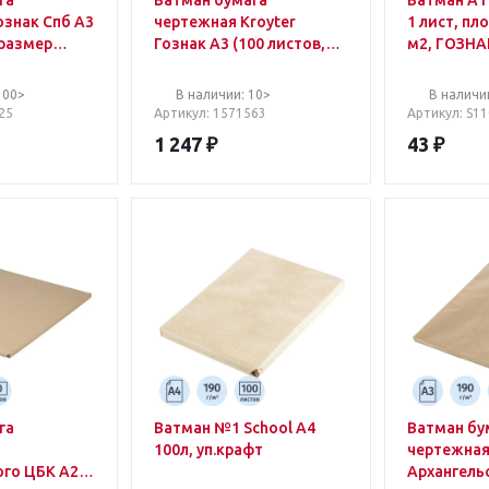
га
Ватман бумага
Ватман А1 
ознак Спб А3
чертежная Kroyter
1 лист, пл
 размер
Гознак А3 (100 листов,
м2, ГОЗНА
 плотность
размер 297х420 мм,
упаковка п
елизна 100)
плотность 200 г/кв.м,
водяной з
100>
В наличии: 10>
В наличи
бели
25
Артикул
: 1571563
Артикул
: S1
1 247
₽
43
₽
га
Ватман №1 School А4
Ватман бу
100л, уп.крафт
чертежна
ого ЦБК А2
Архангель