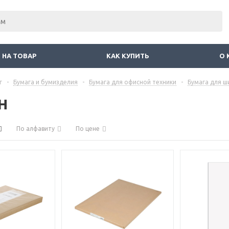
 НА ТОВАР
КАК КУПИТЬ
О 
г
-
Бумага и бумизделия
-
Бумага для офисной техники
-
Бумага для 
н
По алфавиту
По цене