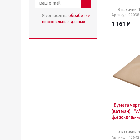
(50 листов, 
420x594 мм,
В наличии: 
180 г/кв.м, б
Артикул
: 90038
Я согласен на
обработку
персональных данных
1 161
₽
"Бумага чер
(ватман) ""А
ф.600х840мм,
пачка 100л, А
В наличии: 
Артикул
: 42642