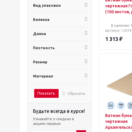
Ватман бума
Вид упаковки
чертежная Г
(100 листов,
297х420 мм,
Белизна
200 г/кв.м, б
В наличии: 
Артикул
: 12039
Длина
1 313
₽
Плотность
Размер
Материал
Показать
Сбросить
Будьте всегда в курсе!
Ватман бума
Узнавайте о скидках и
чертежная
акциях первым
Архангельск