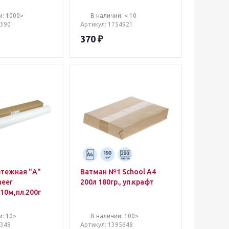
, размер
мм, плотность 200 г/кв.м,
м, плотность
белизна 128)
и: 1000>
В наличии: < 10
 б
0390
Артикул
: 1754921
370
₽
ртежная "А"
Ватман №1 School А4
neer
200л 180гр., уп.крафт
10м,пл.200г
и: 10>
В наличии: 100>
7349
Артикул
: 1395648