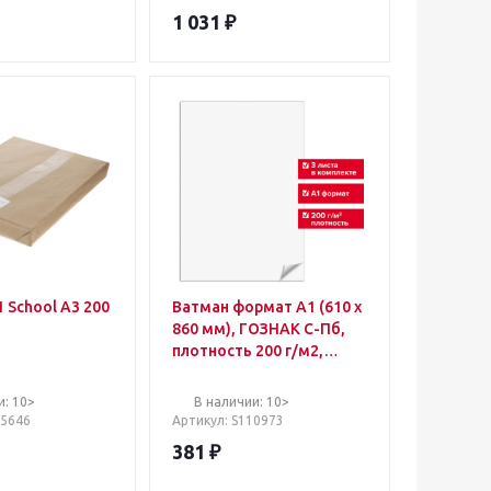
1 031
₽
 School А3 200
Ватман формат А1 (610 х
860 мм), ГОЗНАК С-Пб,
плотность 200 г/м2,
КОМПЛЕКТ 3 листа,
BRAUBERG, 110973
и: 10>
В наличии: 10>
95646
Артикул
: S110973
381
₽