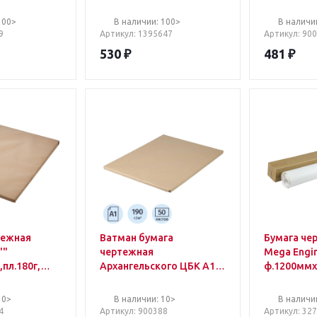
размер
(50 листов
 плотность
297x420 м
100>
В наличии: 100>
В наличи
елизна 90 %)
180 г/кв.м,
9
Артикул
: 1395647
Артикул
: 90
530
₽
481
₽
тежная
Ватман бумага
Бумага че
""
чертежная
Mega Engi
пл.180г,
Архангельского ЦБК А1
ф.1200ммх
рх."
(50 листов, размер
600x840 мм, плотность
10>
В наличии: 10>
В наличи
180 г/кв.м, белизна 90 %)
4
Артикул
: 900388
Артикул
: 32