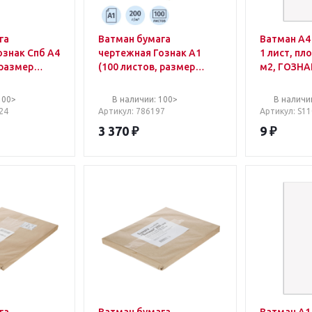
га
Ватман бумага
Ватман А4 
ознак Спб А4
чертежная Гознак А1
1 лист, пл
 размер
(100 листов, размер
м2, ГОЗНА
 плотность
610x860 мм, плотность
БЧ-0583
елизна)
200 г/кв.м, белизна 96)
100>
В наличии: 100>
В наличи
24
Артикул
: 786197
Артикул
: S1
3 370
₽
9
₽