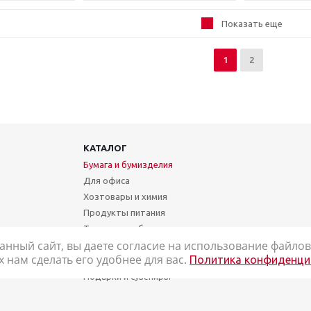
Показать еще
1
2
КАТАЛОГ
Бумага и бумизделия
Для офиса
Хозтовары и химия
Продукты питания
Техника и мебель
анный сайт, вы даете согласие на использование файлов 
Школа и творчество
нам сделать его удобнее для вас.
Политика конфиденци
Медицинские товары
Подарки и сувениры