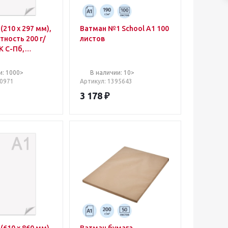
(210 х 297 мм),
Ватман №1 School А1 100
отность 200 г/
листов
К С-Пб,
и: 1000>
В наличии: 10>
10971
Артикул
: 1395643
3 178
₽