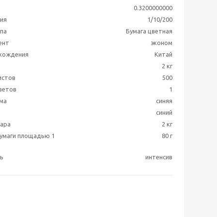
0.3200000000
ия
1/10/200
ппа
Бумага цветная
ент
эконом
схождения
Китай
2 кг
истов
500
ветов
1
ма
синяя
синий
вара
2 кг
бумаги площадью 1
80 г
ь
интенсив