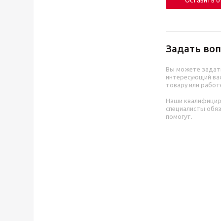
Оставить 
Задать воп
Вы можете задат
интересующий вас
товару или работ
Наши квалифици
специалисты обя
помогут.