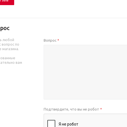
отзыв
рос
ь любой
Вопрос
*
 вопрос по
е магазина.
рованные
зательно вам
Подтвердите, что вы не робот
*