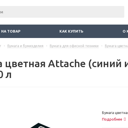
 НА ТОВАР
КАК КУПИТЬ
О 
г
-
Бумага и бумизделия
-
Бумага для офисной техники
-
Бумага цветн
 цветная Attache (синий и
0 л
Бумага цветная 
Подробнее