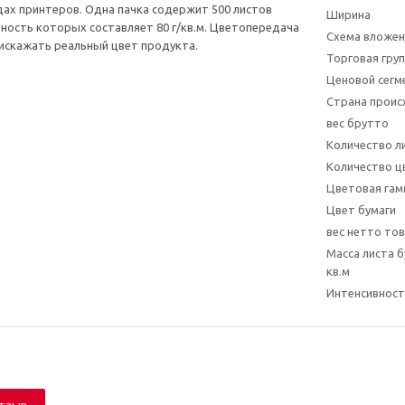
идах принтеров. Одна пачка содержит 500 листов
Ширина
ность которых составляет 80 г/кв.м. Цветопередача
Схема вложен
искажать реальный цвет продукта.
Торговая гру
Ценовой сегм
Страна прои
вес брутто
Количество л
Количество ц
Цветовая гам
Цвет бумаги
вес нетто то
Масса листа 
кв.м
Интенсивност