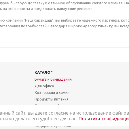
руем быструю доставку и отличное обслуживание каждого клиента. Н
ь на все вопросы и предложить наилучшие решения.
ию компании "Наш Карандаш", вы выбираете надежного партнера, кот
етворения потребностей. Благодаря широкому ассортименту, вы всегд
КАТАЛОГ
Бумага и бумизделия
Для офиса
Хозтовары и химия
Продукты питания
Техника и мебель
анный сайт, вы даете согласие на использование файлов 
Школа и творчество
нам сделать его удобнее для вас.
Политика конфиденци
Медицинские товары
Подарки и сувениры