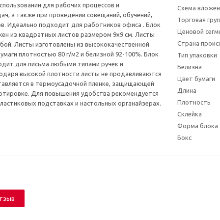
использовании для рабочих процессов и
Схема вложен
ач, а также при проведении совещаний, обучений,
Торговая гру
. Идеально подходит для работников офиса . Блок
Ценовой сегм
жен из квадратных листов размером 9x9 см. Листы
Страна прои
бой. Листы изготовлены из высококачественной
умаги плотностью 80 г/м2 и белизной 92-100%. Блок
Тип упаковки
одит для письма любыми типами ручек и
Белизна
одаря высокой плотности листы не продавливаются
Цвет бумаги
тавляется в термоусадочной пленке, защищающей
Длина
ортировке. Для повышения удобства рекомендуется
Плотность
пластиковых подставках и настольных органайзерах.
Склейка
Форма блока
Бокс
отзыв