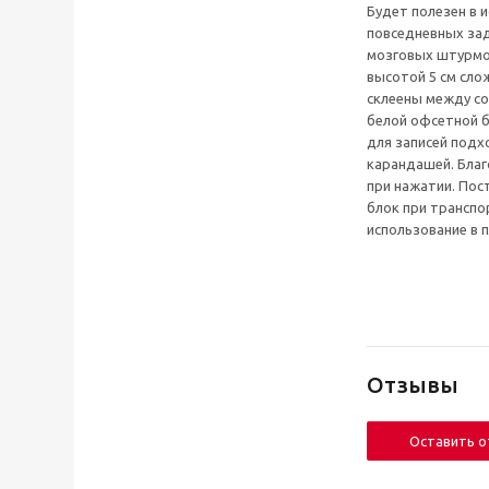
Будет полезен в 
повседневных зад
мозговых штурмов
высотой 5 см сло
склеены между со
белой офсетной б
для записей подх
карандашей. Благ
при нажатии. Пос
блок при трансп
использование в 
Отзывы
Оставить 