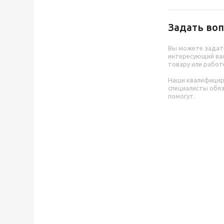
Задать воп
Вы можете задат
интересующий вас
товару или работ
Наши квалифици
специалисты обя
помогут.