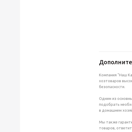
Дополнит
Компания "Наш Ка
хозтоваров высок
безопасности.
Одним из основны
подобрать необхо
в домашнем хозяй
Мы также гаранти
товаров, ответит