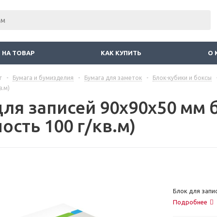
 НА ТОВАР
КАК КУПИТЬ
О 
г
-
Бумага и бумизделия
-
Бумага для заметок
-
Блок-кубики и боксы
в.м)
для записей 90x90x50 мм
ость 100 г/кв.м)
Блок для запис
Подробнее