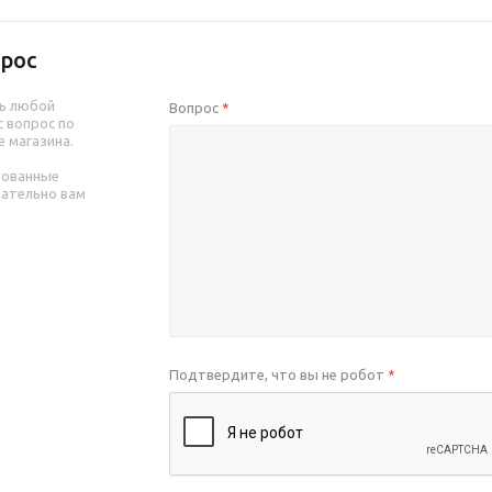
рос
ь любой
Вопрос
*
 вопрос по
е магазина.
рованные
зательно вам
Подтвердите, что вы не робот
*