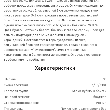
работы в офисе или дома. Будет полезен в использовании для
рабочих процессов и повседневных задач. Отлично подходит для
работников офиса . Блок высотой 5 см сложен из квадратных
листов размером 9x9 см и вложен в прозрачный пластиковый
бокс. Листы не склеены между собой. Листы изготовлены из
бумаги экономкласса плотностью 65 г/кв.м и белизной 70-80%.
Цвет бумаги - оттенок белого, близкий к светло-серому. Блок для
записей подходит для письма любыми типами ручек и
карандашей. Поставляется в термоусадочной пленке,
защищающей блок при транспортировке. Товар относится к
ценовому сегменту "суперэконом". Имеет упрощенные
характеристики и более простую упаковку. Отвечает основным
требованиям потребления.
Характеристики
Ширина
90
Схема вложения
1/36/2304
Торговая группа
Блоки-кубики в боксах
Ценовой сегмент
бюджет
Страна происхождения
Россия
Тип упаковки
Полиэтиленовая упаковка без