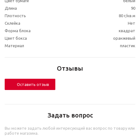
Цвет бумаги
белый
Длина
90
Плотность
80 г/кв.м
Склейка
Нет
Форма блока
квадрат
Цвет бокса
оранжевый
Материал
пластик
Отзывы
Оставить отзыв
Задать вопрос
Вы можете задать любой интересующий вас вопрос по товару или
работе магазина.