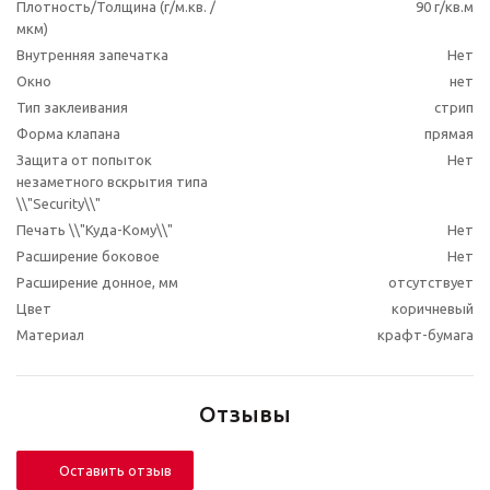
Плотность/Толщина (г/м.кв. /
90 г/кв.м
мкм)
Внутренняя запечатка
Нет
Окно
нет
Тип заклеивания
стрип
Форма клапана
прямая
Защита от попыток
Нет
незаметного вскрытия типа
\\"Security\\"
Печать \\"Куда-Кому\\"
Нет
Расширение боковое
Нет
Расширение донное, мм
отсутствует
Цвет
коричневый
Материал
крафт-бумага
Отзывы
Оставить отзыв