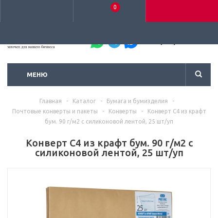
0
+7 (495) 792-93-37
МЕНЮ
Главная
-
Каталог
-
Бумага и бумизделия
-
Почтовые конверты и пакеты
-
Конверты
-
Конверт С4 из крафт
бум. 90 г/м2 с силиконовой лентой, 25 шт/уп
Конверт С4 из крафт бум. 90 г/м2 с
силиконовой лентой, 25 шт/уп