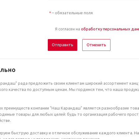
– обязательные поля
*
Я согласен на
обработку персональных да
Отменить
ельно
рандаш" рада предложить своим клиентам широкий ассортимент канцт
ого качества по доступным ценам. Мы гордимся тем, что наша продук
х преимуществ компании "Наш Карандаш" является разнообразие това
димые товары для любых целей: будь то организация рабочего простр
стве.
руем быструю доставку и отличное обслуживание каждого клиента. Н