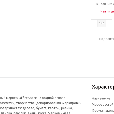
В наличии: 
Нашли д
Поделит
Характе
ый маркер OfficeSpace на водной основе
Назначение
разметки, творчества, декорирования, маркировки.
Морозоустой
оверхностях: дерево, бумага, картон, резина,
Форма након
 плитка, пластик, ткань, кожа. Маркер имеет