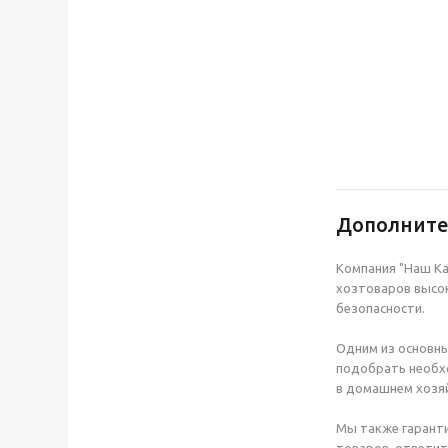
Дополнит
Компания "Наш Ка
хозтоваров высок
безопасности.
Одним из основны
подобрать необхо
в домашнем хозяй
Мы также гаранти