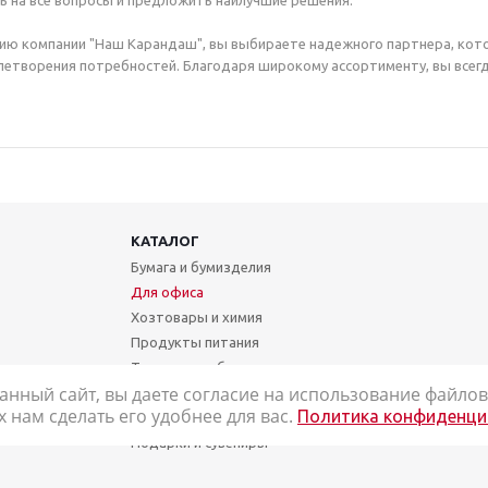
ь на все вопросы и предложить наилучшие решения.
ию компании "Наш Карандаш", вы выбираете надежного партнера, кот
етворения потребностей. Благодаря широкому ассортименту, вы всегд
КАТАЛОГ
Бумага и бумизделия
Для офиса
Хозтовары и химия
Продукты питания
Техника и мебель
анный сайт, вы даете согласие на использование файлов 
Школа и творчество
нам сделать его удобнее для вас.
Политика конфиденци
Медицинские товары
Подарки и сувениры