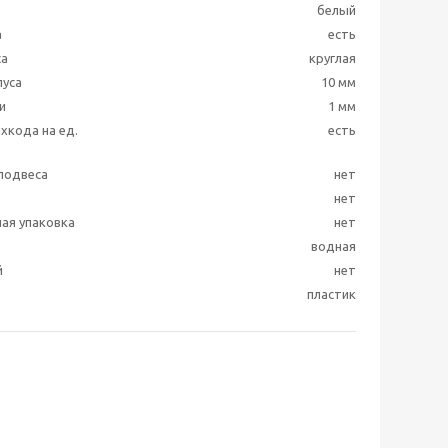
белый
а
есть
са
круглая
пуса
10 мм
и
1 мм
хкода на ед.
есть
подвеса
нет
нет
ая упаковка
нет
водная
й
нет
пластик