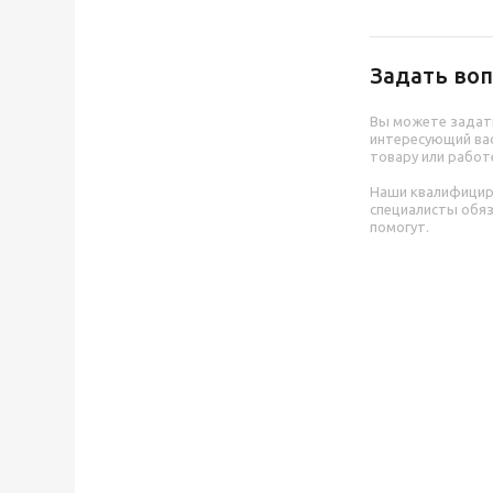
Задать воп
Вы можете задат
интересующий вас
товару или работ
Наши квалифици
специалисты обя
помогут.