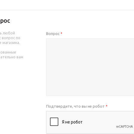
рос
ь любой
Вопрос
*
 вопрос по
е магазина.
рованные
зательно вам
Подтвердите, что вы не робот
*