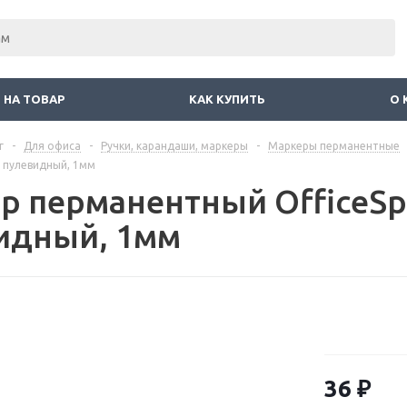
 НА ТОВАР
КАК КУПИТЬ
О 
г
-
Для офиса
-
Ручки, карандаши, маркеры
-
Маркеры перманентные
, пулевидный, 1мм
р перманентный OfficeSp
идный, 1мм
36
₽