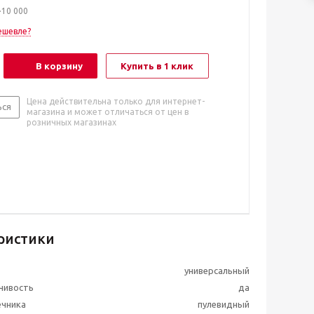
>10 000
ешевле?
В корзину
Купить в 1 клик
Цена действительна только для интернет-
ься
магазина и может отличаться от цен в
розничных магазинах
ристики
универсальный
чивость
да
ечника
пулевидный