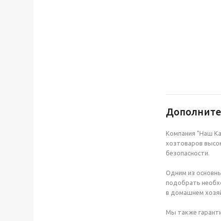
Дополнит
Компания "Наш Ка
хозтоваров высок
безопасности.
Одним из основны
подобрать необхо
в домашнем хозяй
Мы также гаранти