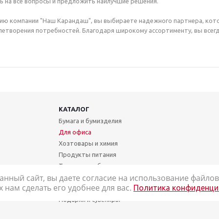
ь на все вопросы и предложить наилучшие решения.
ию компании "Наш Карандаш", вы выбираете надежного партнера, кот
етворения потребностей. Благодаря широкому ассортименту, вы всегд
КАТАЛОГ
Бумага и бумизделия
Для офиса
Хозтовары и химия
Продукты питания
Техника и мебель
анный сайт, вы даете согласие на использование файлов 
Школа и творчество
нам сделать его удобнее для вас.
Политика конфиденци
Медицинские товары
Подарки и сувениры