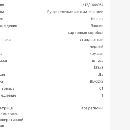
ия
1/12/144/864
ппа
Ручки гелевые автоматические
ент
бизнес
схождения
Япония
картонная коробка
ечника
стандартная
черный
са
круглая
дажи
штука
129x9
кая
Да
ра
BL-G2-5
 товара
01
в единице
1
матрица
все регионы
 Контроль
 оперативной
ли