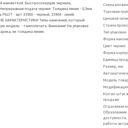
ой манжеткой. Быстросохнущие чернила,
Схема вложен
Непрерывная подача чернил. Толщина линии - 0,3мм.
Торговая гру
PILOT - арт.33905 - черный, 33904 - синий.
Ценовой сегм
Е ХАРАКТЕРИСТИКИ Типы нанесения, который
Страна прои
ую модель: - тампопечать. Внимание! На упаковке
арика, не толщина линии.
Тип упаковки
Форма након
Цвет чернил
Форма корпу
Единица про
Размер, мм
Автоматичес
Модель това
Модификация
Кол-во штук 
продажи
Отраслевая 
Образование.
доступности,
работы актуа