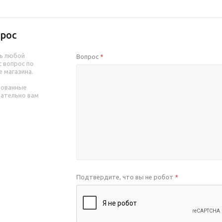
рос
ь любой
Вопрос
*
 вопрос по
е магазина.
рованные
зательно вам
Подтвердите, что вы не робот
*