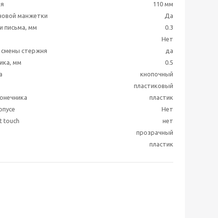
ня
110 мм
новой манжетки
Да
и письма, мм
0.3
Нет
 смены стержня
да
ика, мм
0.5
а
кнопочный
пластиковый
онечника
пластик
рпусе
Нет
 touch
нет
прозрачный
пластик