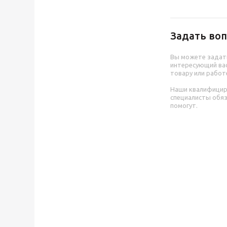
Задать воп
Вы можете задат
интересующий вас
товару или работ
Наши квалифици
специалисты обя
помогут.