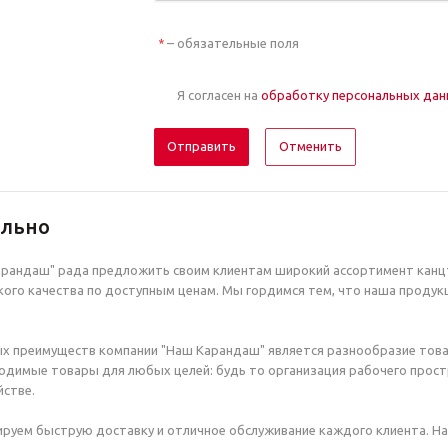
– обязательные поля
*
Я согласен на
обработку персональных да
Отменить
ельно
рандаш" рада предложить своим клиентам широкий ассортимент канцт
ого качества по доступным ценам. Мы гордимся тем, что наша продук
х преимуществ компании "Наш Карандаш" является разнообразие това
димые товары для любых целей: будь то организация рабочего простр
стве.
руем быструю доставку и отличное обслуживание каждого клиента. Н