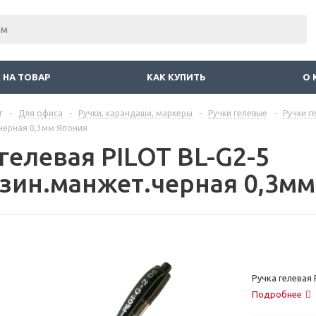
 НА ТОВАР
КАК КУПИТЬ
О 
г
-
Для офиса
-
Ручки, карандаши, маркеры
-
Ручки гелевые
-
Ручки г
черная 0,3мм Япония
гелевая PILOT BL-G2-5
езин.манжет.черная 0,3м
Ручка гелевая
Подробнее