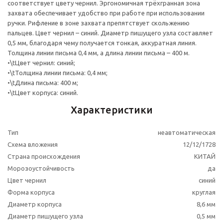
соответствует цвету чернил. Эргономичная трёхгранная зона
захвата обеспечивает удобство при работе при использовании
ручки. Рифление в зоне захвата препятствует скольжению
пальцев. Цвет чернил – синий. Диаметр пишущего узла составляет
0,5 мм, благодаря чему получается тонкая, аккуратная линия.
Толщина линии письма 0,4 мм, а длина линии письма – 400 м.
•\tЦвет чернил: синий;
•\tТолщина линии письма: 0,4 мм;
•\tДлина письма: 400 м;
•\tЦвет корпуса: синий.
Характеристики
Тип
неавтоматическая
Схема вложения
12/12/1728
Страна происхождения
КИТАЙ
Морозоустойчивость
да
Цвет чернил
синий
Форма корпуса
круглая
Диаметр корпуса
8,6 мм
Диаметр пишущего узла
0,5 мм