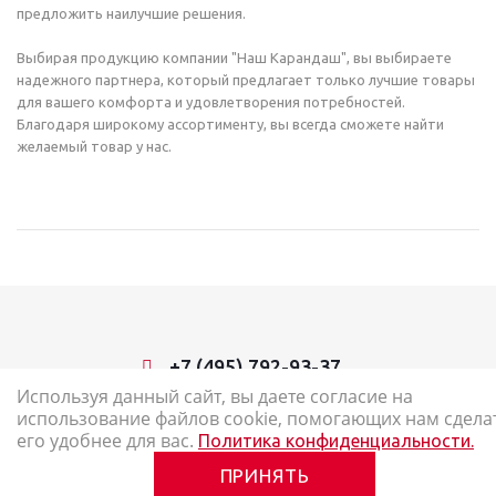
предложить наилучшие решения.
Выбирая продукцию компании "Наш Карандаш", вы выбираете
надежного партнера, который предлагает только лучшие товары
для вашего комфорта и удовлетворения потребностей.
Благодаря широкому ассортименту, вы всегда сможете найти
желаемый товар у нас.
+7 (495) 792-93-37
Используя данный сайт, вы даете согласие на
использование файлов cookie, помогающих нам сдела
2026 © Наш Карандаш: интернет-магазин канцелярских товаров
его удобнее для вас.
Политика конфиденциальности.
Карта сайта
ПРИНЯТЬ
Политика в отношении обработки персональных данных