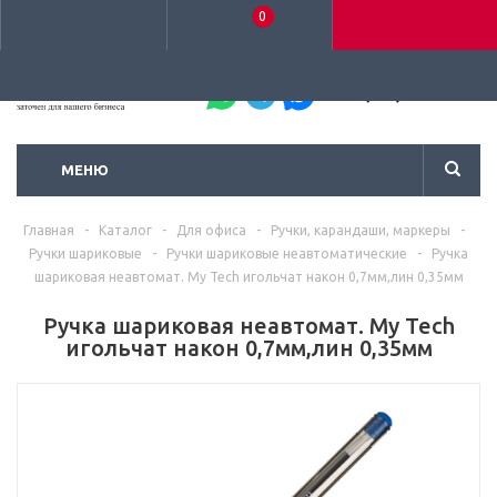
0
+7 (495) 792-93-37
МЕНЮ
Главная
-
Каталог
-
Для офиса
-
Ручки, карандаши, маркеры
-
Ручки шариковые
-
Ручки шариковые неавтоматические
-
Ручка
шариковая неавтомат. My Tech игольчат након 0,7мм,лин 0,35мм
Ручка шариковая неавтомат. My Tech
игольчат након 0,7мм,лин 0,35мм