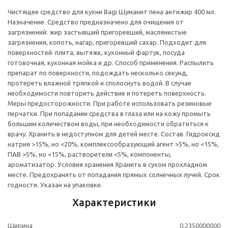
Чистящее средство для кухни Bagi Шуманит пена антижир 400 мл.
Назначение. Средство предназначено для очищения от
загрязнений: жир застывший пригоревший, маслянистые
загрязнения, копоть, нагар, пригоревший сахар. Подходит для
поверхностей: плита, вытяжк, кухонный фартук, посуда
готовочная, кухонная мойка и др. Способ применения. Распылить
препарат по поверхности, подождать несколько секунд,
протереть влажной тряпкой и сполоснуть водой. В случае
необходимости повторить действие и потереть поверхность.
Меры предосторожности. При работе использовать резиновые
перчатки. При попадании средства в глаза или на кожу промыть
большим количеством воды, при необходимости обратиться к
врачу. Хранить в недоступном для детей месте. Состав. Гидроксид
натрия >15%, но <20%, комплексообразующий агент >5%, но <15%,
ПАВ >5%, но <15%, растворители <5%, компоненты,
ароматизатор. Условия хранения Хранить в сухом прохладном
месте. Предохранять от попадания прямых солнечных лучей. Срок
годности. Указан на упаковке.
Характеристики
Ширина
0.2350000000