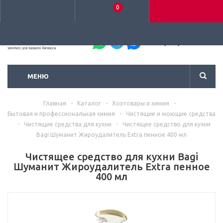
0
+7 (495) 792-93-37
МЕНЮ
Главная
-
Каталог
-
Хозтовары и химия
-
Бытовая и профессиональная химия
-
Чистящие и моющие средства
-
Чистящие средства для кухни
-
Чистящее средство для кухни
Bagi Шуманит Жироудалитель Extra пенное 400 мл
Чистящее средство для кухни Bagi
Шуманит Жироудалитель Extra пенное
400 мл