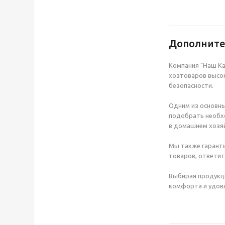
Дополнит
Компания "Наш Ка
хозтоваров высок
безопасности.
Одним из основны
подобрать необхо
в домашнем хозяй
Мы также гаранти
товаров, ответит
Выбирая продукц
комфорта и удовл