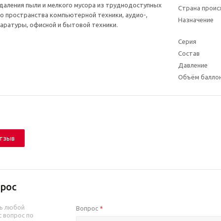
даления пыли и мелкого мусора из труднодоступных
Страна прои
го пространства компьютерной техники, аудио-,
Назначение
аратуры, офисной и бытовой техники.
Серия
Состав
Давление
Объём балло
отзыв
рос
ь любой
Вопрос
*
 вопрос по