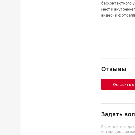
бесконтактного у
мест и внутренне
видео- и фотоапп
Отзывы
Оставить 
Задать воп
Вы можете задат
интересующий вас