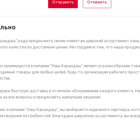
Отменить
ельно
рандаш" рада предложить своим клиентам широкий ассортимент канцт
ого качества по доступным ценам. Мы гордимся тем, что наша продук
х преимуществ компании "Наш Карандаш" является разнообразие това
димые товары для любых целей: будь то организация рабочего простр
стве.
руем быструю доставку и отличное обслуживание каждого клиента. Н
ь на все вопросы и предложить наилучшие решения.
ию компании "Наш Карандаш", вы выбираете надежного партнера, кот
етворения потребностей. Благодаря широкому ассортименту, вы всегд