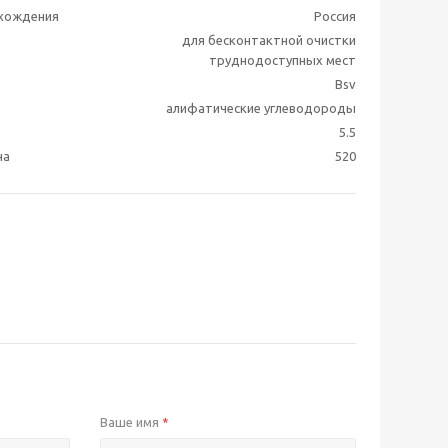
схождения
Россия
для бесконтактной очистки
труднодоступных мест
Bsv
алифатические углеводороды
5.5
на
520
Ваше имя
*