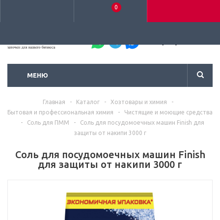
0
+7 (495) 792-93-37
МЕНЮ
Главная
-
Каталог
-
Хозтовары и химия
-
Бытовая и профессиональная химия
-
Чистящие и моющие средства
-
Соль для ПММ
-
Соль для посудомоечных машин Finish для
защиты от накипи 3000 г
Соль для посудомоечных машин Finish
для защиты от накипи 3000 г