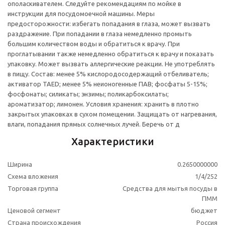
ополаскивателем. Следуйте рекомендациям по мойке в
инструкции для посудомоечной машины. Меры
предосторожности: избегать попадания в глаза, может вызвать
раздражение. При попадании в глаза немедленно промыть
большим количеством воды и обратиться к врачу. При
проглатывании также немедленно обратиться к врачу и показать
упаковку. Может вызвать аллергические реакции. Не употреблять
в пищу. Состав: менее 5% кислородосодержащий отбеливатель;
активатор TAED; менее 5% неионогенные ПАВ; фосфаты 5-15%;
фосфонаты; силикаты; энзимы; поликарбоксилаты;
ароматизатор; лимонен. Условия хранения: хранить в плотно
закрытых упаковках в сухом помещении. Защищать от нагревания,
влаги, попадания прямых солнечных лучей. Беречь от д
Характеристики
Ширина
0.2650000000
Схема вложения
1/4/252
Торговая группа
Средства для мытья посуды в
ПММ
Ценовой сегмент
бюджет
Страна происхождения
Россия