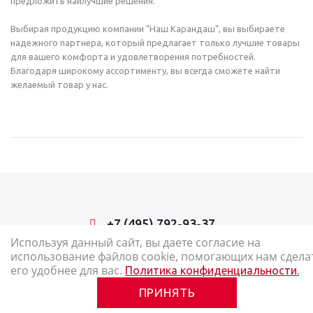
предложить наилучшие решения.
Выбирая продукцию компании "Наш Карандаш", вы выбираете
надежного партнера, который предлагает только лучшие товары
для вашего комфорта и удовлетворения потребностей.
Благодаря широкому ассортименту, вы всегда сможете найти
желаемый товар у нас.
+7 (495) 792-93-37
Используя данный сайт, вы даете согласие на
использование файлов cookie, помогающих нам сдела
2026 © Наш Карандаш: интернет-магазин канцелярских товаров
его удобнее для вас.
Политика конфиденциальности.
Карта сайта
ПРИНЯТЬ
Политика в отношении обработки персональных данных