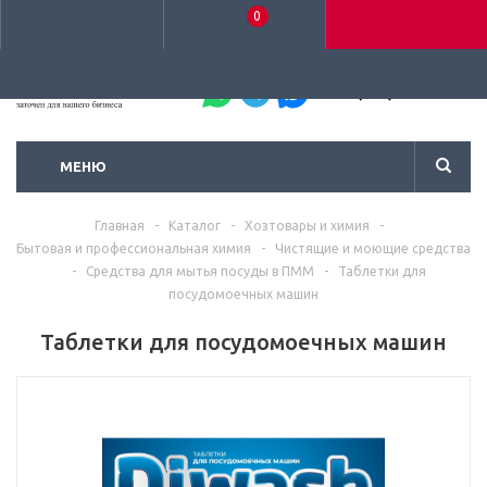
0
+7 (495) 792-93-37
МЕНЮ
Главная
-
Каталог
-
Хозтовары и химия
-
Бытовая и профессиональная химия
-
Чистящие и моющие средства
-
Средства для мытья посуды в ПММ
-
Таблетки для
посудомоечных машин
Таблетки для посудомоечных машин