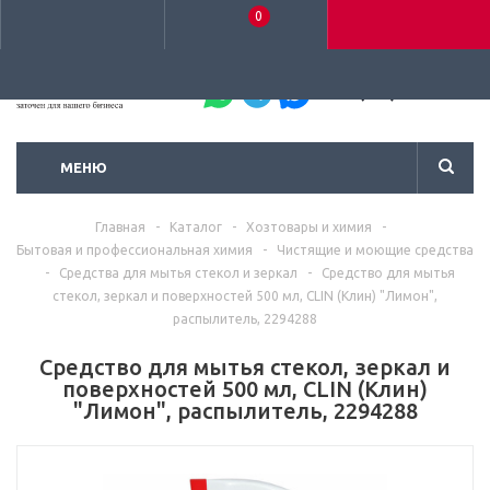
0
+7 (495) 792-93-37
МЕНЮ
Главная
-
Каталог
-
Хозтовары и химия
-
Бытовая и профессиональная химия
-
Чистящие и моющие средства
-
Средства для мытья стекол и зеркал
-
Средство для мытья
стекол, зеркал и поверхностей 500 мл, CLIN (Клин) "Лимон",
распылитель, 2294288
Средство для мытья стекол, зеркал и
поверхностей 500 мл, CLIN (Клин)
"Лимон", распылитель, 2294288