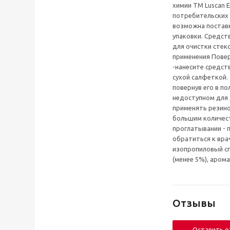
химии ТМ Luscan 
потребительских 
возможна поставк
упаковки. Средст
для очистки стек
применения Повер
-нанесите средст
сухой салфеткой.
повернув его в п
недоступном для 
применять резино
большим количест
проглатывании - 
обратиться к вра
изопропиловый сп
(менее 5%), аром
Отзывы
Оставить 