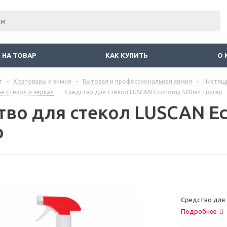
 НА ТОВАР
КАК КУПИТЬ
О 
г
-
Хозтовары и химия
-
Бытовая и профессиональная химия
-
Чистящ
я стекол и зеркал
-
Средство для стекол LUSCAN Economy 500мл тригер
тво для стекол LUSCAN E
р
Средство для 
Подробнее