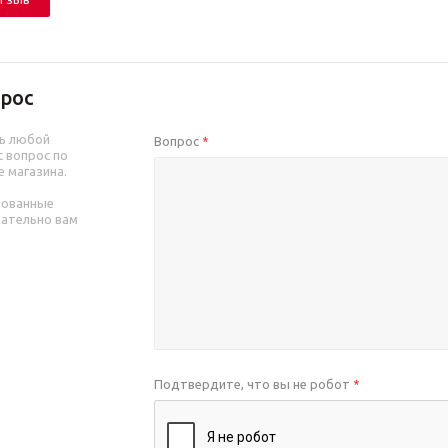
рос
ь любой
Вопрос
*
 вопрос по
е магазина.
рованные
зательно вам
Подтвердите, что вы не робот
*