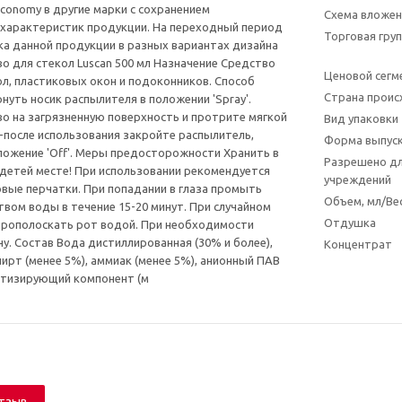
Economy в другие марки с сохранением
Схема вложен
характеристик продукции. На переходный период
Торговая гру
а данной продукции в разных вариантах дизайна
во для стекол Luscan 500 мл Назначение Средство
Ценовой сегм
ол, пластиковых окон и подоконников. Способ
Страна прои
нуть носик распылителя в положении 'Spray'.
во на загрязненную поверхность и протрите мягкой
Вид упаковки
 -после использования закройте распылитель,
Форма выпус
оложение 'Off'. Меры предосторожности Хранить в
Разрешено дл
детей месте! При использовании рекомендуется
учреждений
вые перчатки. При попадании в глаза промыть
Объем, мл/Вес
вом воды в течение 15-20 минут. При случайном
Отдушка
прополоскать рот водой. При необходимости
чу. Состав Вода дистиллированная (30% и более),
Концентрат
ирт (менее 5%), аммиак (менее 5%), анионный ПАВ
атизирующий компонент (м
отзыв