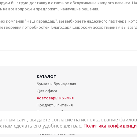
руем быструю доставку и отличное обслуживание каждого клиента. Н
ь на все вопросы и предложить наилучшие решения.
ию компании "Наш Карандаш", вы выбираете надежного партнера, кот
етворения потребностей. Благодаря широкому ассортименту, вы всегд
КАТАЛОГ
Бумага и бумизделия
Для офиса
Хозтовары и химия
Продукты питания
Техника и мебель
анный сайт, вы даете согласие на использование файлов 
Школа и творчество
нам сделать его удобнее для вас.
Политика конфиденци
Медицинские товары
Подарки и сувениры