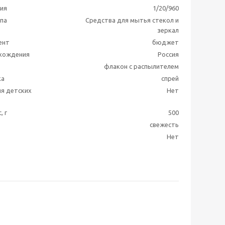
ия
1/20/960
ппа
Средства для мытья стекол и
зеркал
ент
бюджет
схождения
Россия
флакон с распылителем
ка
спрей
я детских
Нет
, г
500
свежесть
Нет