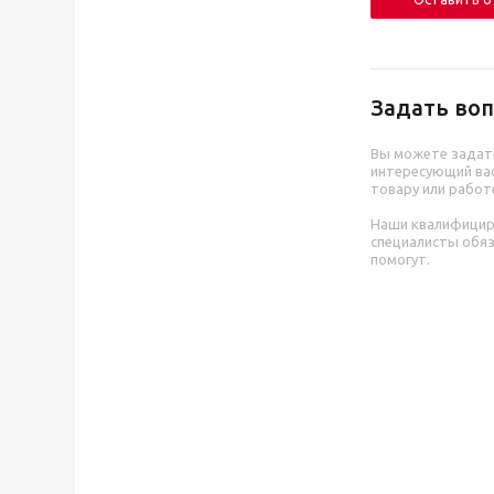
Задать воп
Вы можете задат
интересующий вас
товару или работ
Наши квалифици
специалисты обя
помогут.