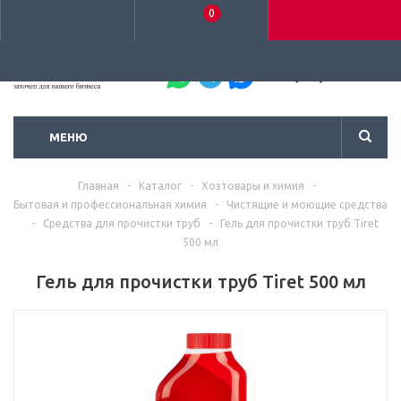
0
+7 (495) 792-93-37
МЕНЮ
Главная
-
Каталог
-
Хозтовары и химия
-
Бытовая и профессиональная химия
-
Чистящие и моющие средства
-
Средства для прочистки труб
-
Гель для прочистки труб Tiret
500 мл
Гель для прочистки труб Tiret 500 мл