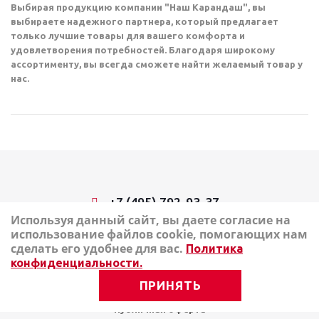
Выбирая продукцию компании "Наш Карандаш", вы
выбираете надежного партнера, который предлагает
только лучшие товары для вашего комфорта и
удовлетворения потребностей. Благодаря широкому
ассортименту, вы всегда сможете найти желаемый товар у
нас.
+7 (495) 792-93-37
Используя данный сайт, вы даете согласие на
использование файлов cookie, помогающих нам
2026 © Наш Карандаш: интернет-магазин канцелярских
сделать его удобнее для вас.
Политика
товаров
конфиденциальности.
Карта сайта
ПРИНЯТЬ
Политика в отношении обработки персональных данных
Публичная оферта