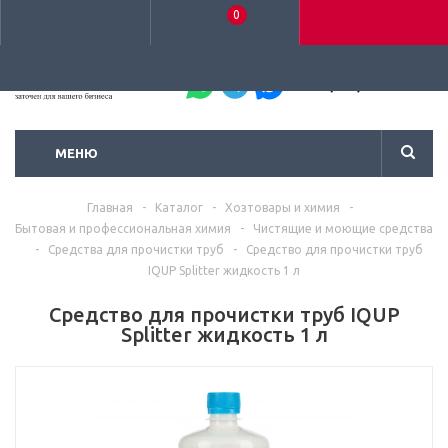
0
+7 (495) 792-93-37
МЕНЮ
Главная
-
Каталог
-
Хозтовары и химия
-
Бытовая и профессиональная химия
-
Чистящие и моющие средства
-
Средства для прочистки труб
-
Средство для прочистки труб
IQUP Splitter жидкость 1 л
Средство для прочистки труб IQUP
Splitter жидкость 1 л