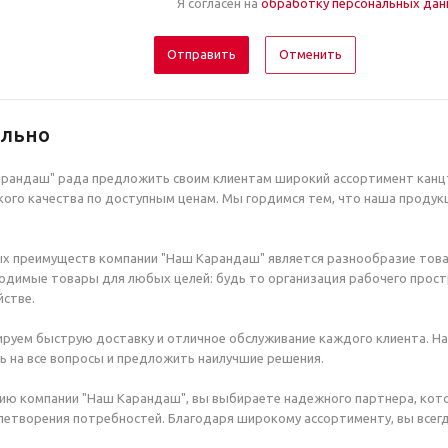
Я согласен на
обработку персональных да
Отменить
ельно
рандаш" рада предложить своим клиентам широкий ассортимент канцт
ого качества по доступным ценам. Мы гордимся тем, что наша продук
х преимуществ компании "Наш Карандаш" является разнообразие това
димые товары для любых целей: будь то организация рабочего простр
стве.
руем быструю доставку и отличное обслуживание каждого клиента. Н
ь на все вопросы и предложить наилучшие решения.
ию компании "Наш Карандаш", вы выбираете надежного партнера, кот
етворения потребностей. Благодаря широкому ассортименту, вы всегд