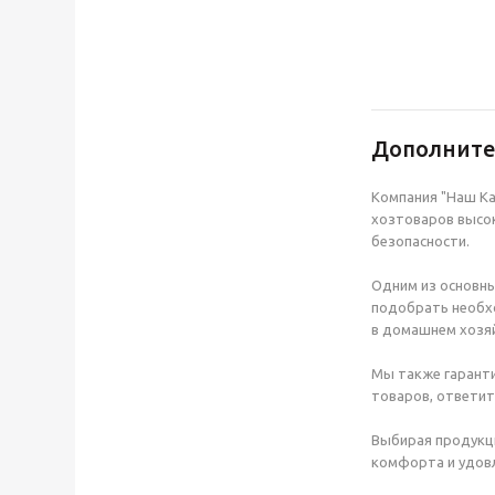
Дополнит
Компания "Наш Ка
хозтоваров высок
безопасности.
Одним из основны
подобрать необхо
в домашнем хозяй
Мы также гаранти
товаров, ответит
Выбирая продукц
комфорта и удовл