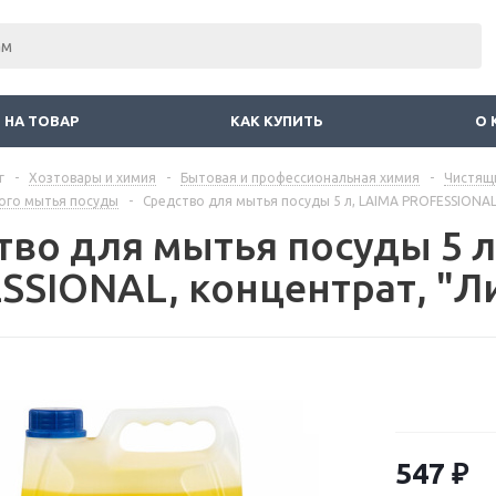
 НА ТОВАР
КАК КУПИТЬ
О 
г
-
Хозтовары и химия
-
Бытовая и профессиональная химия
-
Чистящ
ного мытья посуды
-
Средство для мытья посуды 5 л, LAIMA PROFESSIONAL
тво для мытья посуды 5 л
SSIONAL, концентрат, "Л
547
₽