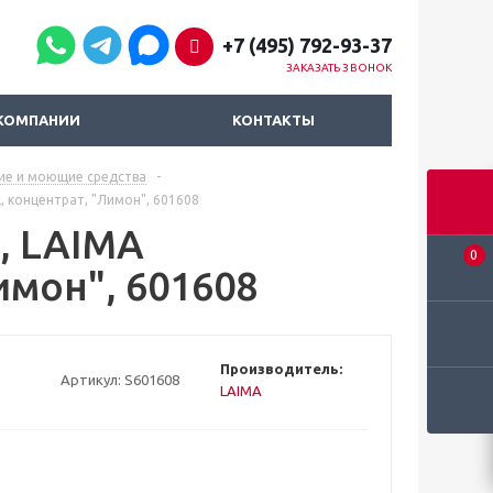
+7 (495) 792-93-37
ЗАКАЗАТЬ ЗВОНОК
КОМПАНИИ
КОНТАКТЫ
ие и моющие средства
-
, концентрат, "Лимон", 601608
, LAIMA
0
имон", 601608
Производитель:
Артикул:
S601608
LAIMA