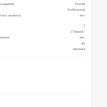
схождения
Россия
Professional
ся к сегменту
нет
7
\"Лимон\"
альное
нет
да
крышка