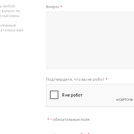
ь любой
Вопрос
*
 вопрос по
е магазина.
рованные
зательно вам
Подтвердите, что вы не робот
*
– обязательные поля
*