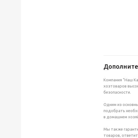
Дополнит
Компания "Наш Ка
хозтоваров высок
безопасности.
Одним из основны
подобрать необхо
в домашнем хозяй
Мы также гаранти
товаров, ответит