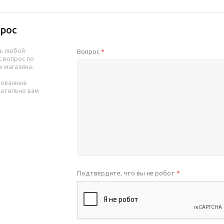
рос
ь любой
Вопрос
*
 вопрос по
е магазина.
рованные
зательно вам
Подтвердите, что вы не робот
*