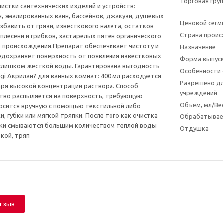
Торговая гру
истки сантехнических изделий и устройств:
н, эмалированных ванн, бассейнов, джакузи, душевых
Ценовой сегм
збавить от грязи, известкового налета, остатков
Страна прои
плесени и грибков, застарелых пятен органического
о происхождения.Препарат обеспечивает чистоту и
Назначение
редохраняет поверхность от появления известковых
Форма выпус
слишком жесткой воды. Гарантирована выгодность
Особенности 
gi Акрилан? для ванных комнат: 400 мл расходуется
Разрешено дл
ря высокой концентрации раствора. Способ
учреждений
тво распыляется на поверхность, требующую
Объем, мл/Вес
носится вручную с помощью текстильной либо
, губки или мягкой тряпки. После того как очистка
Обрабатывае
тки смываются большим количеством теплой воды
Отдушка
бкой, тряп
отзыв