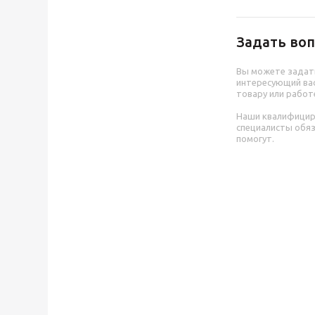
Задать воп
Вы можете задат
интересующий вас
товару или работ
Наши квалифици
специалисты обя
помогут.