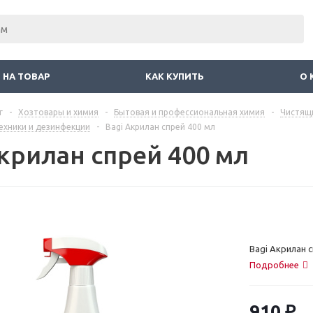
 НА ТОВАР
КАК КУПИТЬ
О 
г
-
Хозтовары и химия
-
Бытовая и профессиональная химия
-
Чистящ
ехники и дезинфекции
-
Bagi Акрилан спрей 400 мл
Акрилан спрей 400 мл
Bagi Акрилан с
Подробнее
910
₽