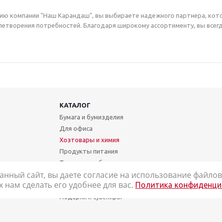
ию компании "Наш Карандаш", вы выбираете надежного партнера, кот
етворения потребностей. Благодаря широкому ассортименту, вы всегд
КАТАЛОГ
Бумага и бумизделия
Для офиса
Хозтовары и химия
Продукты питания
Техника и мебель
анный сайт, вы даете согласие на использование файлов 
Школа и творчество
нам сделать его удобнее для вас.
Политика конфиденци
Медицинские товары
Подарки и сувениры