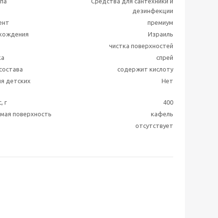
ппа
Средства для сантехники и
дезинфекции
ент
премиум
схождения
Израиль
чистка поверхностей
ка
спрей
состава
содержит кислоту
я детских
Нет
, г
400
мая поверхность
кафель
отсутствует