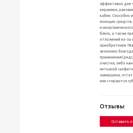
эффективно для ч
керамики, ракови
кабин. Способно и
моющих средств, 
и неорганическог
блеск, а также п
отложений из-за 
приобретения ?Ba
экономно благода
примененияСредс
очистки, либо на
нетканой салфетки
завершена, оста
или стираются гу
Отзывы
Оставить 