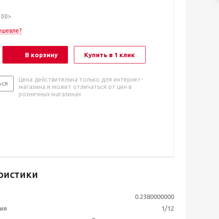
100>
ешевле?
В корзину
Купить в 1 клик
Цена действительна только для интернет-
ься
магазина и может отличаться от цен в
розничных магазинах
ристики
0.2380000000
ия
1/12