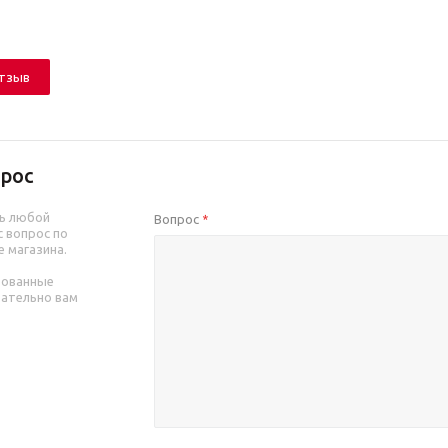
отзыв
рос
ь любой
Вопрос
*
 вопрос по
е магазина.
рованные
зательно вам