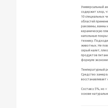
Универсальный ан
содержит хлор, ч
10 специальных ч
областей примене
раковины, ванны 
керамическую пл
напольные покрыт
технику. Подходи
животных. Не по
серый налет, пле
продуктов питани
формуле экономич
Температурный ре
Средство замерза
восстанавливает с
Состав:≥ 5%, но <
основе натуральн