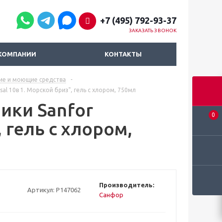
+7 (495) 792-93-37
ЗАКАЗАТЬ ЗВОНОК
КОМПАНИИ
КОНТАКТЫ
ие и моющие средства
-
al 10в 1. Морской бриз", гель с хлором, 750мл
ики Sanfor
0
, гель с хлором,
Производитель:
Артикул:
Р147062
Санфор