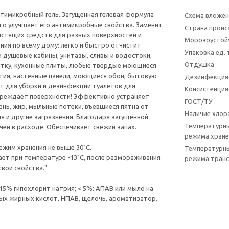
тимикробный гель. Загущенная гелевая формула
Схема вложен
то улучшает его антимикробные свойства. Заменит
Страна прои
истящих средств для разных поверхностей и
Морозоустой
ния по всему дому: легко и быстро отчистит
Упаковка ед.
и душевые кабины, унитазы, сливы и водостоки,
Отдушка
итку, кухонные плиты, любые твердые моющиеся
ия, настенные панели, моющиеся обои, бытовую
Дезинфекция
т для уборки и дезинфекции туалетов для
Консистенция
вреждает поверхности! Эффективно устраняет
ГОСТ/ТУ
сень, жир, мыльные потеки, въевшиеся пятна от
Наличие хлора
я и другие загрязнения. Благодаря загущенной
Температурн
ен в расходе. Обеспечивает свежий запах.
режима хране
жим хранения не выше 30˚С.
Температурн
ет при температуре -13˚С, после размораживания
режима тран
вои свойства."
 15% гипохлорит натрия; < 5%: АПАВ или мыло на
ых жирных кислот, НПАВ, щелочь, ароматизатор.