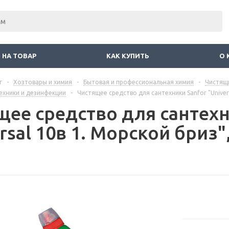
 НА ТОВАР
КАК КУПИТЬ
О 
г
-
Хозтовары и химия
-
Бытовая и профессиональная химия
-
Чистящ
ехники и дезинфекции
-
Чистящее средство для сантехники Sanfor "Univers
щее средство для сантехн
rsal 10в 1. Морской бриз"