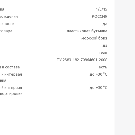
ия
1/3/15
схождения
РОССИЯ
чивость
да
 товара
пластиковая бутылка
морской бриз
да
гель
ТУ 2383-182-70864601-2008
 в составе
есть
ый интервал
до +30 °C
ния
ый интервал
до +30 °C
спортировки