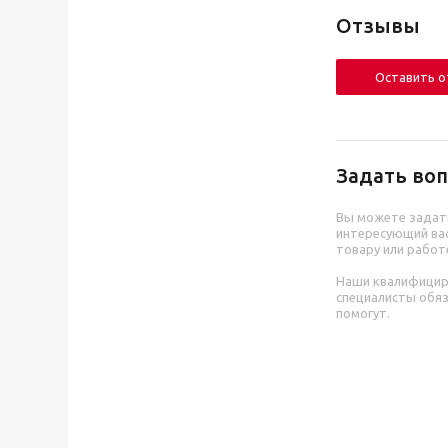
Отзывы
Оставить 
Задать воп
Вы можете задат
интересующий вас
товару или работ
Наши квалифици
специалисты обя
помогут.