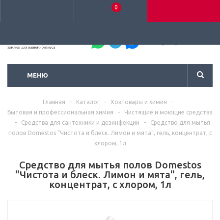
0
+7 (495) 792-93-37
МЕНЮ
Главная
-
Каталог
-
Хозтовары и химия
-
Бытовая и профессиональная химия
-
Чистящие и моющие средства
-
Средства для сантехники и дезинфекции
-
Средство для мытья
полов Domestos "Чистота и блеск. Лимон и мята", гель, концентрат, с
хлором, 1л
Средство для мытья полов Domestos
"Чистота и блеск. Лимон и мята", гель,
концентрат, с хлором, 1л