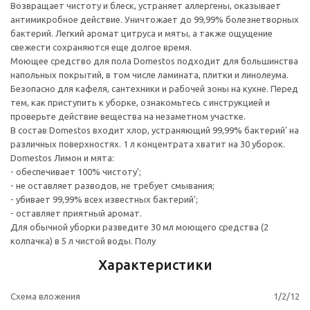
Возвращает чистоту и блеск, устраняет аллергены, оказывает
антимикробное действие. Уничтожает до 99,99% болезнетворных
бактерий. Легкий аромат цитруса и мяты, а также ощущение
свежести сохраняются еще долгое время.
Моющее средство для пола Domestos подходит для большинства
напольных покрытий, в том числе ламината, плитки и линолеума.
Безопасно для кафеля, сантехники и рабочей зоны на кухне. Перед
тем, как приступить к уборке, ознакомьтесь с инструкцией и
проверьте действие вещества на незаметном участке.
В состав Domestos входит хлор, устраняющий 99,99% бактерий' на
различных поверхностях. 1 л концентрата хватит на 30 уборок.
Domestos Лимон и мята:
- обеспечивает 100% чистоту';
- не оставляет разводов, не требует смывания;
- убивает 99,99% всех известных бактерий';
- оставляет приятный аромат.
Для обычной уборки разведите 30 мл моющего средства (2
колпачка) в 5 л чистой воды. Полу
Характеристики
Схема вложения
1/2/12