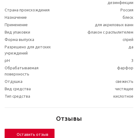
дезинфекции
Страна происхождения
Россия
Назначение
блеск
Применение
для акриловых ванн
Вид упаковки
флакон с распылителем
Форма выпуска
спрей
Разрешено для детских
да
учреждений
pH
3
Обрабатываемая
фарфор
поверхность
Отдушка
свежесть
Вид средства
чистящее
Тип средства
кислотное
Отзывы
Оставить отзыв