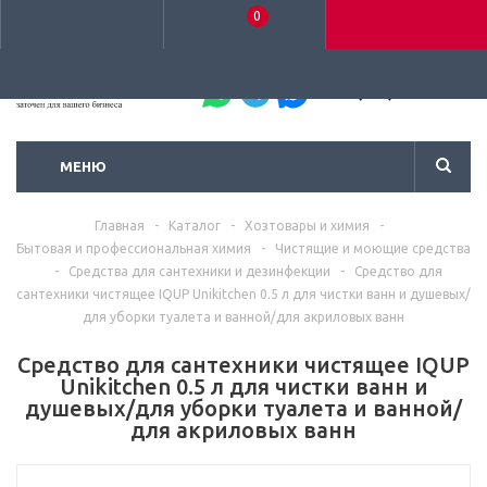
0
+7 (495) 792-93-37
МЕНЮ
Главная
-
Каталог
-
Хозтовары и химия
-
Бытовая и профессиональная химия
-
Чистящие и моющие средства
-
Средства для сантехники и дезинфекции
-
Средство для
сантехники чистящее IQUP Unikitchen 0.5 л для чистки ванн и душевых/
для уборки туалета и ванной/для акриловых ванн
Средство для сантехники чистящее IQUP
Unikitchen 0.5 л для чистки ванн и
душевых/для уборки туалета и ванной/
для акриловых ванн