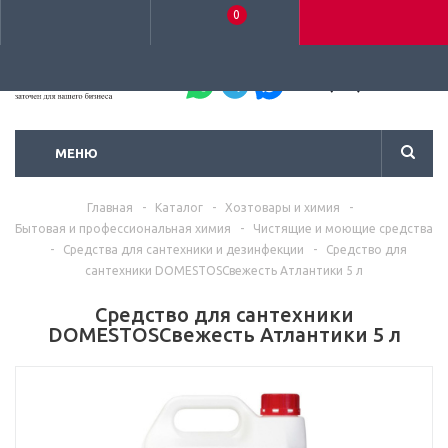
0
+7 (495) 792-93-37
МЕНЮ
Главная
-
Каталог
-
Хозтовары и химия
-
Бытовая и профессиональная химия
-
Чистящие и моющие средства
-
Средства для сантехники и дезинфекции
-
Средство для
сантехники DOMESTOSСвежесть Атлантики 5 л
Средство для сантехники
DOMESTOSСвежесть Атлантики 5 л