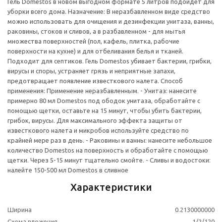
Гель Domestos в новом выгодном формате 5 литров подойдет для
уборки всего дома. Назначение: В неразбавленном виде средство
можно использовать для очищения и дезинфекции унитаза, ванны,
раковины, стоков и сливов, а в разбавленном - для мытья
множества поверхностей (пол, кафель, плитка, рабочие
поверхности на кухне) и для отбеливания белья и тканей.
Подходит для септиков. Гель Domestos убивает бактерии, грибки,
вирусы и споры, устраняет грязь и неприятные запахи,
предотвращает появление известкового налета. Способ
применения: Применение неразбавленным. - Унитаз: нанесите
примерно 80 мл Domestos под ободок унитаза, обработайте с
помощью щетки, оставьте на 15 минут, чтобы убить бактерии,
грибок, вирусы. Для максимального эффекта защиты от
известкового налета и микробов используйте средство по
крайней мере раз в день. - Раковины и ванны: нанесите небольшое
количество Domestos на поверхность и обработайте с помощью
щетки. Через 5-15 минут тщательно смойте. - Сливы и водостоки:
налейте 150-500 мл Domestos в сливное
Характеристики
Ширина
0.2130000000
Схема вложения
1/2/120