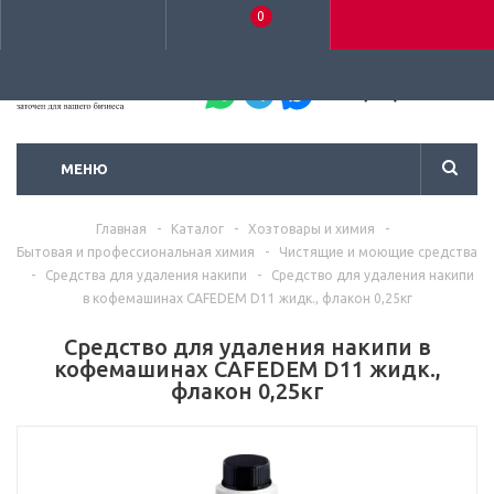
0
+7 (495) 792-93-37
МЕНЮ
Главная
-
Каталог
-
Хозтовары и химия
-
Бытовая и профессиональная химия
-
Чистящие и моющие средства
-
Средства для удаления накипи
-
Средство для удаления накипи
в кофемашинах CAFEDEM D11 жидк., флакон 0,25кг
Средство для удаления накипи в
кофемашинах CAFEDEM D11 жидк.,
флакон 0,25кг