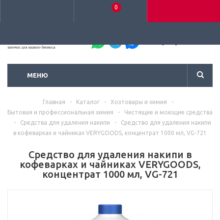
0
+7 (495) 792-93-37
МЕНЮ
Главная
-
Каталог
-
Хозтовары и химия
-
Бытовая и профессиональная химия
-
Чистящие и моющие средства
-
Средства для удаления накипи
-
Средство для удаления накипи
в кофеварках и чайниках VERYGOODS, концентрат 1000 мл, VG-721
Средство для удаления накипи в
кофеварках и чайниках VERYGOODS,
концентрат 1000 мл, VG-721