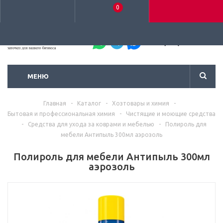
0
+7 (495) 792-93-37
МЕНЮ
Главная
-
Каталог
-
Хозтовары и химия
-
Бытовая и профессиональная химия
-
Чистящие и моющие средства
-
Средства для ухода за коврами и мебелью
-
Полироль для
мебели Антипыль 300мл аэрозоль
Полироль для мебели Антипыль 300мл
аэрозоль