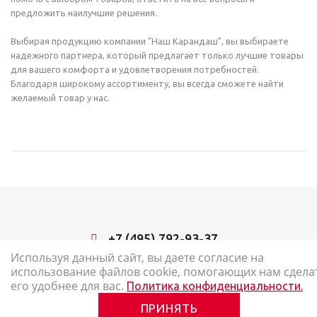
предложить наилучшие решения.
Выбирая продукцию компании "Наш Карандаш", вы выбираете
надежного партнера, который предлагает только лучшие товары
для вашего комфорта и удовлетворения потребностей.
Благодаря широкому ассортименту, вы всегда сможете найти
желаемый товар у нас.
+7 (495) 792-93-37
Используя данный сайт, вы даете согласие на
использование файлов cookie, помогающих нам сдела
2026 © Наш Карандаш: интернет-магазин канцелярских товаров
его удобнее для вас.
Политика конфиденциальности.
Карта сайта
ПРИНЯТЬ