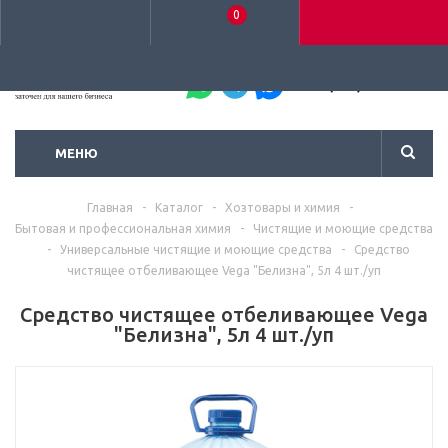
0
+7 (495) 792-93-37
МЕНЮ
Главная
-
Каталог
-
Хозтовары и химия
-
Бытовая и профессиональная химия
-
Чистящие и моющие средства
-
Универсальные чистящие и моющие средства
-
Средство
чистящее отбеливающее Vega "Белизна", 5л 4 шт./уп
Средство чистящее отбеливающее Vega
"Белизна", 5л 4 шт./уп