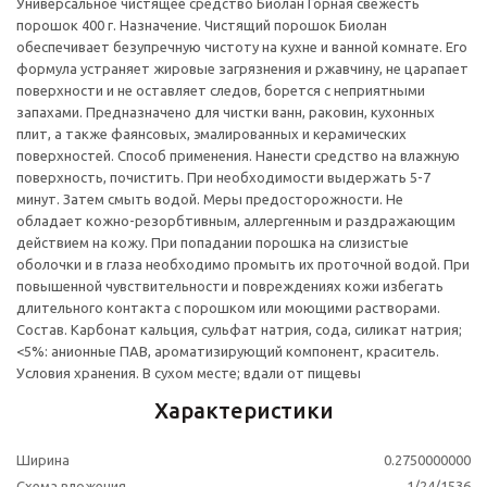
Универсальное чистящее средство Биолан Горная свежесть
порошок 400 г. Назначение. Чистящий порошок Биолан
обеспечивает безупречную чистоту на кухне и ванной комнате. Его
формула устраняет жировые загрязнения и ржавчину, не царапает
поверхности и не оставляет следов, борется с неприятными
запахами. Предназначено для чистки ванн, раковин, кухонных
плит, а также фаянсовых, эмалированных и керамических
поверхностей. Способ применения. Нанести средство на влажную
поверхность, почистить. При необходимости выдержать 5-7
минут. Затем смыть водой. Меры предосторожности. Не
обладает кожно-резорбтивным, аллергенным и раздражающим
действием на кожу. При попадании порошка на слизистые
оболочки и в глаза необходимо промыть их проточной водой. При
повышенной чувствительности и повреждениях кожи избегать
длительного контакта с порошком или моющими растворами.
Состав. Карбонат кальция, сульфат натрия, сода, силикат натрия;
<5%: анионные ПАВ, ароматизирующий компонент, краситель.
Условия хранения. В сухом месте; вдали от пищевы
Характеристики
Ширина
0.2750000000
Схема вложения
1/24/1536