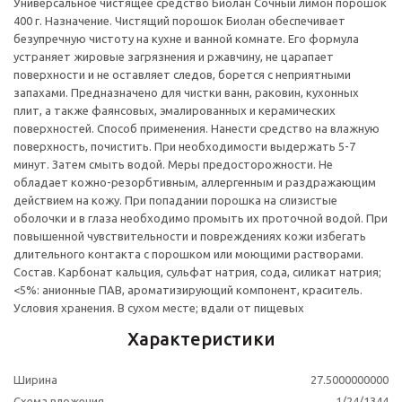
Универсальное чистящее средство Биолан Сочный лимон порошок
400 г. Назначение. Чистящий порошок Биолан обеспечивает
безупречную чистоту на кухне и ванной комнате. Его формула
устраняет жировые загрязнения и ржавчину, не царапает
поверхности и не оставляет следов, борется с неприятными
запахами. Предназначено для чистки ванн, раковин, кухонных
плит, а также фаянсовых, эмалированных и керамических
поверхностей. Способ применения. Нанести средство на влажную
поверхность, почистить. При необходимости выдержать 5-7
минут. Затем смыть водой. Меры предосторожности. Не
обладает кожно-резорбтивным, аллергенным и раздражающим
действием на кожу. При попадании порошка на слизистые
оболочки и в глаза необходимо промыть их проточной водой. При
повышенной чувствительности и повреждениях кожи избегать
длительного контакта с порошком или моющими растворами.
Состав. Карбонат кальция, сульфат натрия, сода, силикат натрия;
<5%: анионные ПАВ, ароматизирующий компонент, краситель.
Условия хранения. В сухом месте; вдали от пищевых
Характеристики
Ширина
27.5000000000
Схема вложения
1/24/1344