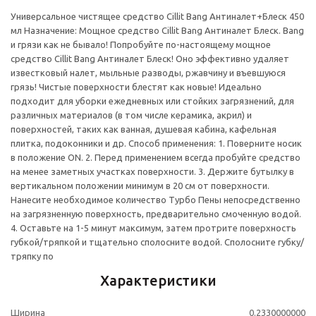
Универсальное чистящее средство Cillit Bang Антиналет+Блеск 450
мл Назначение: Мощное средство Cillit Bang Антиналет Блеск. Bang
и грязи как не бывало! Попробуйте по-настоящему мощное
средство Cillit Bang Антиналет Блеск! Оно эффективно удаляет
известковый налет, мыльные разводы, ржавчину и въевшуюся
грязь! Чистые поверхности блестят как новые! Идеально
подходит для уборки ежедневных или стойких загрязнений, для
различных материалов (в том числе керамика, акрил) и
поверхностей, таких как ванная, душевая кабина, кафельная
плитка, подоконники и др. Способ применения: 1. Поверните носик
в положение ON. 2. Перед применением всегда пробуйте средство
на менее заметных участках поверхности. 3. Держите бутылку в
вертикальном положении минимум в 20 см от поверхности.
Нанесите необходимое количество Турбо Пены непосредственно
на загрязненную поверхность, предварительно смоченную водой.
4. Оставьте на 1-5 минут максимум, затем протрите поверхность
губкой/тряпкой и тщательно сполосните водой. Сполосните губку/
тряпку по
Характеристики
Ширина
0.2330000000