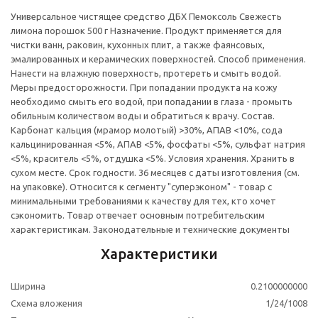
Универсальное чистящее средство ДБХ Пемоксоль Свежесть
лимона порошок 500 г Назначение. Продукт применяется для
чистки ванн, раковин, кухонных плит, а также фаянсовых,
эмалированных и керамических поверхностей. Способ применения.
Нанести на влажную поверхность, протереть и смыть водой.
Меры предосторожности. При попадании продукта на кожу
необходимо смыть его водой, при попадании в глаза - промыть
обильным количеством воды и обратиться к врачу. Состав.
Карбонат кальция (мрамор молотый) >30%, АПАВ <10%, сода
кальцинированная <5%, АПАВ <5%, фосфаты <5%, сульфат натрия
<5%, краситель <5%, отдушка <5%. Условия хранения. Хранить в
сухом месте. Срок годности. 36 месяцев с даты изготовления (см.
на упаковке). Относится к сегменту "суперэконом" - товар с
минимальными требованиями к качеству для тех, кто хочет
сэкономить. Товар отвечает основным потребительским
характеристикам. Законодательные и технические документы
Характеристики
Ширина
0.2100000000
Схема вложения
1/24/1008