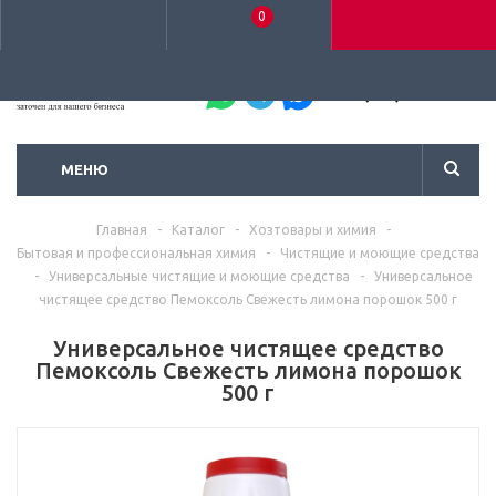
0
+7 (495) 792-93-37
МЕНЮ
Главная
-
Каталог
-
Хозтовары и химия
-
Бытовая и профессиональная химия
-
Чистящие и моющие средства
-
Универсальные чистящие и моющие средства
-
Универсальное
чистящее средство Пемоксоль Свежесть лимона порошок 500 г
Универсальное чистящее средство
Пемоксоль Свежесть лимона порошок
500 г