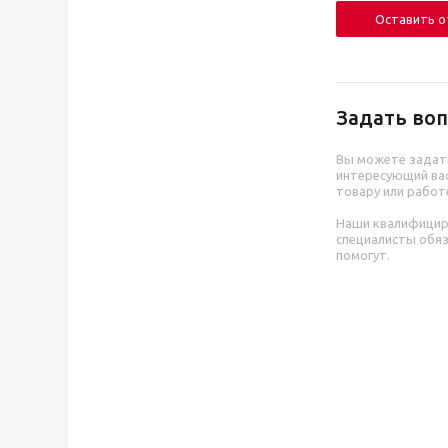
Оставить 
Задать воп
Вы можете задат
интересующий вас
товару или работ
Наши квалифици
специалисты обя
помогут.