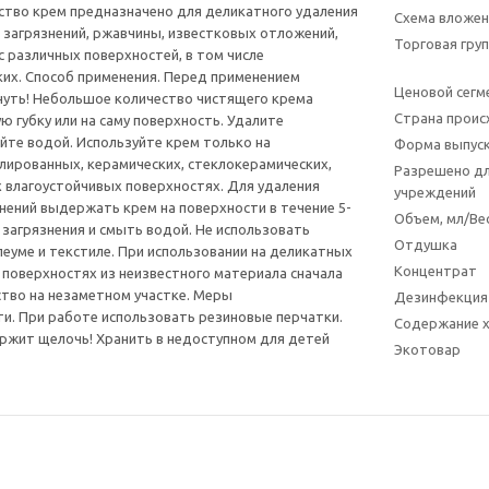
ство крем предназначено для деликатного удаления
Схема вложен
 загрязнений, ржавчины, известковых отложений,
Торговая гру
с различных поверхностей, в том числе
их. Способ применения. Перед применением
Ценовой сегм
нуть! Небольшое количество чистящего крема
Страна прои
ю губку или на саму поверхность. Удалите
ойте водой. Используйте крем только на
Форма выпус
ированных, керамических, стеклокерамических,
Разрешено дл
х влагоустойчивых поверхностях. Для удаления
учреждений
нений выдержать крем на поверхности в течение 5-
Объем, мл/Вес
ь загрязнения и смыть водой. Не использовать
Отдушка
леуме и текстиле. При использовании на деликатных
Концентрат
 поверхностях из неизвестного материала сначала
тво на незаметном участке. Меры
Дезинфекция
. При работе использовать резиновые перчатки.
Содержание 
ржит щелочь! Хранить в недоступном для детей
Экотовар