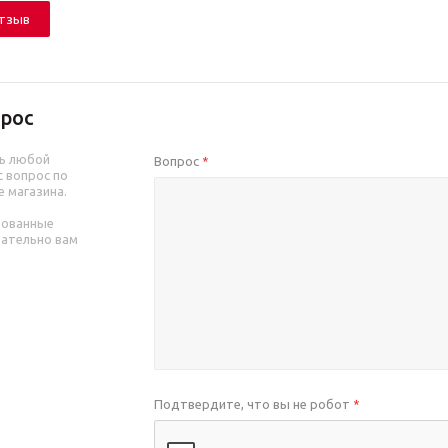
отзыв
рос
ь любой
Вопрос
*
 вопрос по
е магазина.
рованные
зательно вам
Подтвердите, что вы не робот
*