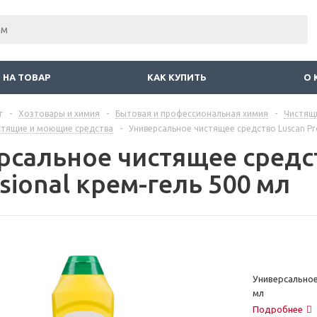
 НА ТОВАР
КАК КУПИТЬ
О 
г
-
Хозтовары и химия
-
Бытовая и профессиональная химия
-
Чистящ
стящие и моющие средства
-
Универсальное чистящее средство Luscan Pro
рсальное чистящее средс
sional крем-гель 500 мл
Универсальное
мл
Подробнее