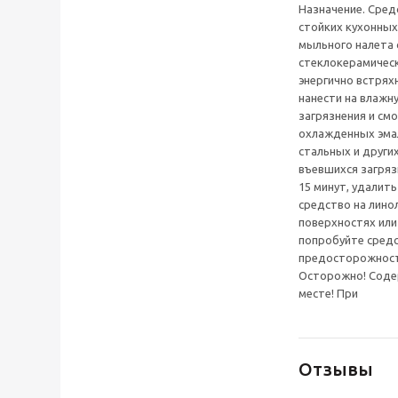
Назначение. Сред
стойких кухонных
мыльного налета 
стеклокерамическ
энергично встрях
нанести на влажну
загрязнения и см
охлажденных эмал
стальных и други
въевшихся загряз
15 минут, удалит
средство на лино
поверхностях или
попробуйте средс
предосторожности
Осторожно! Соде
месте! При
Отзывы