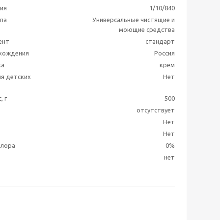
ия
1/10/840
ппа
Универсальные чистящие и
моющие средства
ент
стандарт
схождения
Россия
ка
крем
я детских
Нет
, г
500
отсутствует
Нет
Нет
хлора
0%
нет