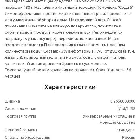
Универсальное чистящее средство Пемолюкс Сода 5 Лимон
порошок 480 г. Назначение Чистящий порошок Пемолюкс "Сода 5"
Лимон эффективен против жира и въевшейся грязи. Применяется
для универсальной уборки дома. Не содержит хлор. Способ
применения Нанесите на влажную поверхность, почистите и
смойте водой. Продукт может слеживаться. Рекомендуется
встряхнуть упаковку перед первым использованием. Меры
предосторожности При попадании в глаза промыть большим
количеством воды. Состав: <5% амфотерные ПАВ, отдушка (в т. ч.
лимонен); природный молотый мрамор, сода, сульфат натрия,
краситель. Условия хранения Хранить в сухом месте.
Температурный режим хранения не ограничен. Срок годности: 36
месяцев.
Характеристики
Ширина
0.2650000000
Схема вложения
1/16/1152
Торговая группа
Универсальные чистящие и
моющие средства
Ценовой сегмент
стандарт
Страна происхождения
Россия