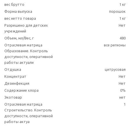
вес брутто
1 кг
Форма выпуска
порошок
вес нетто товара
1 кг
Разрешено для детских
Нет
учреждений
Объем, мл/Вес, г
480
Отраслевая матрица
все регионы
Образование. Контроль
доступности, оперативной
работы актуали
Отдушка
цитрусовая
Концентрат
Нет
Дезинфекция
Нет
Содержание хлора
0%
Экотовар
нет
Отраслевая матрица
1
Строительство. Контроль
доступности, оперативной
работы актуа