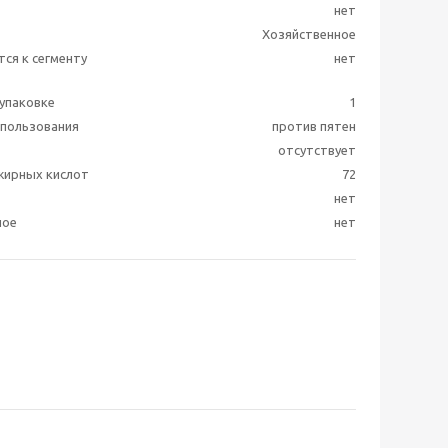
нет
Хозяйственное
ся к сегменту
нет
 упаковке
1
пользования
против пятен
отсутствует
жирных кислот
72
нет
ное
нет