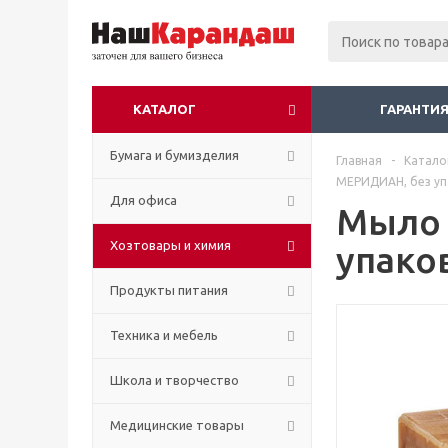
КАТАЛОГ
ГАРАНТИЯ
Бумага и бумизделия
Главная
-
Катало
МЕРИДИАН, без уп
Для офиса
Мыло 
Хозтовары и химия
упако
Продукты питания
Техника и мебель
Школа и творчество
Медицинские товары