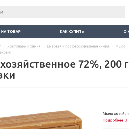
 НА ТОВАР
КАК КУПИТЬ
О 
г
-
Хозтовары и химия
-
Бытовая и профессиональная химия
-
Мыло
аковки
хозяйственное 72%, 200 
вки
Мыло хозяйств
Подробнее