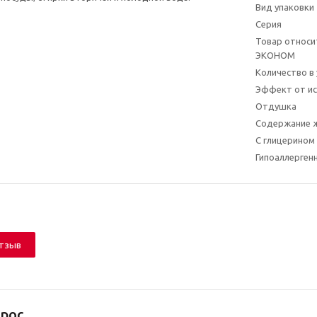
Вид упаковки
Серия
Товар относит
ЭКОНОМ
Количество в
Эффект от ис
Отдушка
Содержание 
С глицерином
Гипоаллерген
отзыв
рос