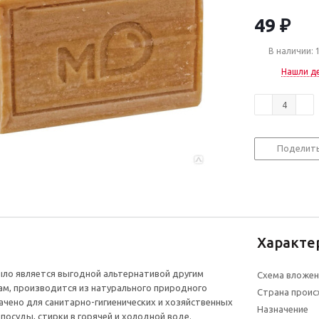
49
₽
В наличии: 
Нашли д
Поделит
Характе
ло является выгодной альтернативой другим
Схема вложен
м, производится из натурального природного
Страна прои
ачено для санитарно-гигиенических и хозяйственных
Назначение
 посуды, стирки в горячей и холодной воде.