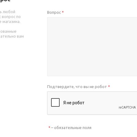
ь любой
Вопрос
*
 вопрос по
е магазина.
рованные
зательно вам
Подтвердите, что вы не робот
*
– обязательные поля
*