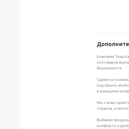
Дополнит
Компания "Наш Ка
хозтоваров высок
безопасности.
Одним из основны
подобрать необхо
в домашнем хозяй
Мы также гаранти
товаров, ответит
Выбирая продукц
комфорта и удовл