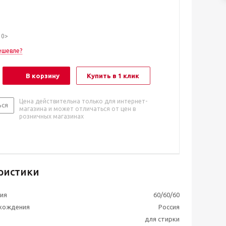
10>
ешевле?
В корзину
Купить в 1 клик
Цена действительна только для интернет-
ься
магазина и может отличаться от цен в
розничных магазинах
ристики
ия
60/60/60
схождения
Россия
для стирки