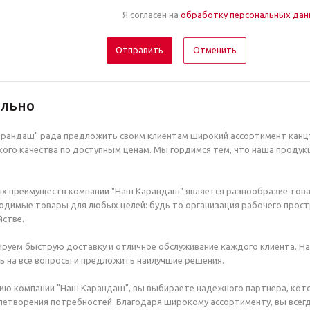
Я согласен на
обработку персональных да
Отменить
ельно
рандаш" рада предложить своим клиентам широкий ассортимент канцт
ого качества по доступным ценам. Мы гордимся тем, что наша продук
х преимуществ компании "Наш Карандаш" является разнообразие това
димые товары для любых целей: будь то организация рабочего простр
стве.
руем быструю доставку и отличное обслуживание каждого клиента. Н
ь на все вопросы и предложить наилучшие решения.
ию компании "Наш Карандаш", вы выбираете надежного партнера, кот
етворения потребностей. Благодаря широкому ассортименту, вы всегд