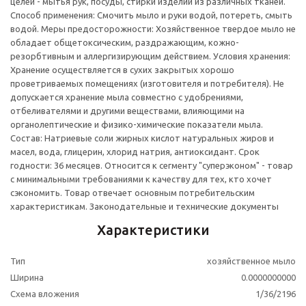
целей - мытья рук, посуды, стирки изделий из различных тканей.
Способ применения: Смочить мыло и руки водой, потереть, смыть
водой. Меры предосторожности: Хозяйственное твердое мыло не
обладает общетоксическим, раздражающим, кожно-
резорбтивным и аллергизирующим действием. Условия хранения:
Хранение осуществляется в сухих закрытых хорошо
проветриваемых помещениях (изготовителя и потребителя). Не
допускается хранение мыла совместно с удобрениями,
отбеливателями и другими веществами, влияющими на
органолептические и физико-химические показатели мыла.
Состав: Натриевые соли жирных кислот натуральных жиров и
масел, вода, глицерин, хлорид натрия, антиоксидант. Срок
годности: 36 месяцев. Относится к сегменту "суперэконом" - товар
с минимальными требованиями к качеству для тех, кто хочет
сэкономить. Товар отвечает основным потребительским
характеристикам. Законодательные и технические документы
Характеристики
Тип
хозяйственное мыло
Ширина
0.0000000000
Схема вложения
1/36/2196