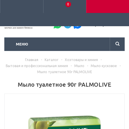
0
+7 (495) 792-93-37
МЕНЮ
Главная
-
Каталог
-
Хозтовары и химия
-
Бытовая и профессиональная химия
-
Мыло
-
Мыло кусковое
-
Мыло туалетное 90г PALMOLIVE
Мыло туалетное 90г PALMOLIVE