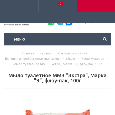
0
+7 (495) 792-93-37
МЕНЮ
Главная
-
Каталог
-
Хозтовары и химия
-
Бытовая и профессиональная химия
-
Мыло
-
Мыло кусковое
-
Мыло туалетное ММЗ "Экстра", Марка "Э", флоу-пак, 100г
Мыло туалетное ММЗ "Экстра", Марка
"Э", флоу-пак, 100г