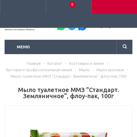
0
+7 (495) 792-93-37
МЕНЮ
Главная
-
Каталог
-
Хозтовары и химия
-
Бытовая и профессиональная химия
-
Мыло
-
Мыло кусковое
-
Мыло туалетное ММЗ "Стандарт. Земляничное", флоу-пак, 100г
Мыло туалетное ММЗ "Стандарт.
Земляничное", флоу-пак, 100г