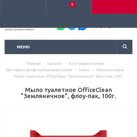
0
+7 (495) 792-93-37
МЕНЮ
Главная
-
Каталог
-
Хозтовары и химия
-
Бытовая и профессиональная химия
-
Мыло
-
Мыло кусковое
-
Мыло туалетное OfficeClean "Земляничное", флоу-пак, 100г.
Мыло туалетное OfficeClean
"Земляничное", флоу-пак, 100г.