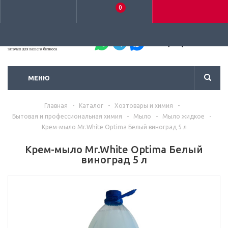
0
+7 (495) 792-93-37
МЕНЮ
Главная
-
Каталог
-
Хозтовары и химия
-
Бытовая и профессиональная химия
-
Мыло
-
Мыло жидкое
-
Крем-мыло Mr.White Optima Белый виноград 5 л
Крем-мыло Mr.White Optima Белый
виноград 5 л