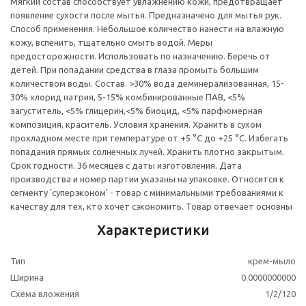
Мягкий состав способствует увлажнению кожи, предотвращает
появление сухости после мытья. Предназначено для мытья рук.
Способ применения. Небольшое количество нанести на влажную
кожу, вспенить, тщательно смыть водой. Меры
предосторожности. Использовать по назначению. Беречь от
детей. При попадании средства в глаза промыть большим
количеством воды. Состав. >30% вода деминерализованная, 15-
30% хлорид натрия, 5-15% комбинированные ПАВ, <5%
загуститель, <5% глицерин,<5% биоцид, <5% парфюмерная
композиция, краситель. Условия хранения. Хранить в сухом
прохладном месте при температуре от +5 °С до +25 °С. Избегать
попадания прямых солнечных лучей. Хранить плотно закрытым.
Срок годности. 36 месяцев с даты изготовления. Дата
производства и номер партии указаны на упаковке. Относится к
сегменту 'суперэконом' - товар с минимальными требованиями к
качеству для тех, кто хочет сэкономить. Товар отвечает основны
Характеристики
Тип
крем-мыло
Ширина
0.0000000000
Схема вложения
1/2/120