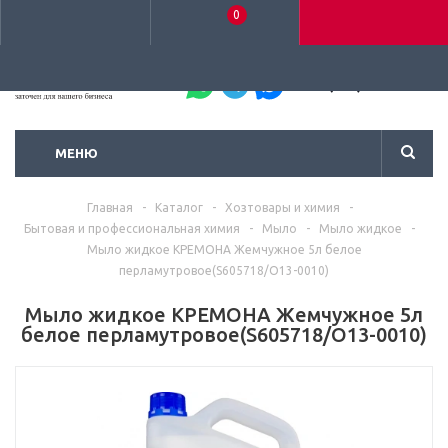
0
+7 (495) 792-93-37
МЕНЮ
Главная
-
Каталог
-
Хозтовары и химия
-
Бытовая и профессиональная химия
-
Мыло
-
Мыло жидкое
-
Мыло жидкое КРЕМОНА Жемчужное 5л белое
перламутровое(S605718/О13-0010)
Мыло жидкое КРЕМОНА Жемчужное 5л
белое перламутровое(S605718/О13-0010)