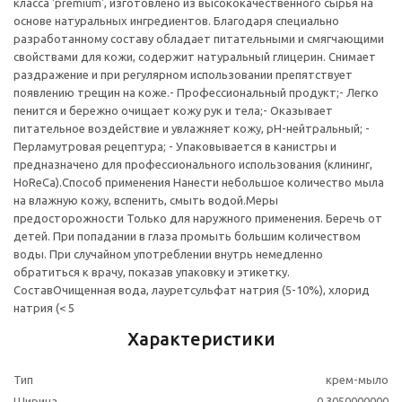
класса 'premium', изготовлено из высококачественного сырья на
основе натуральных ингредиентов. Благодаря специально
разработанному составу обладает питательными и смягчающими
свойствами для кожи, содержит натуральный глицерин. Снимает
раздражение и при регулярном использовании препятствует
появлению трещин на коже.- Профессиональный продукт;- Легко
пенится и бережно очищает кожу рук и тела;- Оказывает
питательное воздействие и увлажняет кожу, рН-нейтральный; -
Перламутровая рецептура; - Упаковывается в канистры и
предназначено для профессионального использования (клининг,
HoReCа).Способ применения Нанести небольшое количество мыла
на влажную кожу, вспенить, смыть водой.Меры
предосторожности Только для наружного применения. Беречь от
детей. При попадании в глаза промыть большим количеством
воды. При случайном употреблении внутрь немедленно
обратиться к врачу, показав упаковку и этикетку.
СоставОчищенная вода, лауретсульфат натрия (5-10%), хлорид
натрия (< 5
Характеристики
Тип
крем-мыло
Ширина
0.3050000000