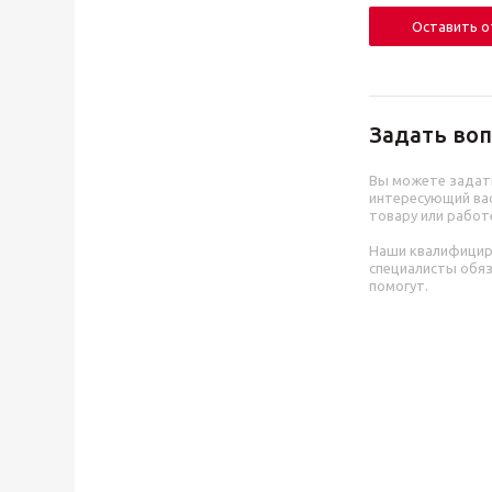
Оставить 
Задать воп
Вы можете задат
интересующий вас
товару или работ
Наши квалифици
специалисты обя
помогут.