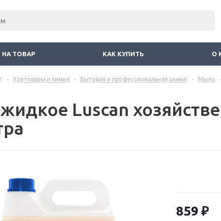
 НА ТОВАР
КАК КУПИТЬ
О 
г
-
Хозтовары и химия
-
Бытовая и профессиональная химия
-
Мыло
жидкое Luscan хозяйстве
тра
859
₽