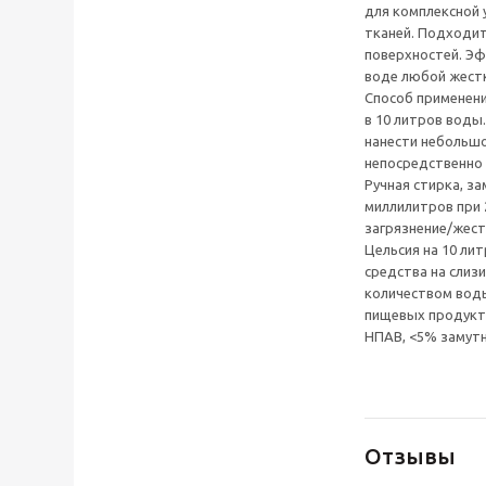
для комплексной 
тканей. Подходи
поверхностей. Эф
воде любой жестк
Способ применени
в 10 литров воды
нанести небольшо
непосредственно 
Ручная стирка, за
миллилитров при 
загрязнение/жест
Цельсия на 10 ли
средства на слиз
количеством воды
пищевых продукто
НПАВ, <5% замутн
Отзывы