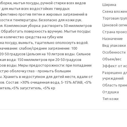
уборки, мытья посуды, ручной стирки всех видов
Ширина
т для мытья всех водостойких твердых
Схема вложен
фективно против пятен и жировых загрязнений в
Торговая гру
ости и температуры. Безопасно для кожи рук.
Ценовой сегм
я. Комплексная уборка: растворить 50 миллилитров
. Обработать поверхность вручную. Мытье посуды:
Страна прои
е количество средства на губку или
Назначение
на посуду, вымыть, тщательно ополоснуть водой.
Вид упаковки
мачивание: слабое/среднее загрязнение: 100
Особенности
20-50 градусов Цельсия на 10 литров воды. Сильное
Объем/вес
кая вода: 150 миллилитров при 20-50 градусов
тров воды. Меры предосторожности: при попадании
Эффект от ис
истую оболочку глаз - промыть большим
Разрешено дл
. Хранить в недоступном для детей месте, вдали от
учреждений
в. Состав: >30% очищенная вода, 5-15% АПАВ, <5%
Область прим
итель,<5% загуститель, <5% кр
Отдушка
Тип кожи