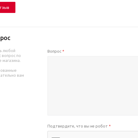
отзыв
рос
ь любой
Вопрос
*
 вопрос по
е магазина.
рованные
зательно вам
Подтвердите, что вы не робот
*