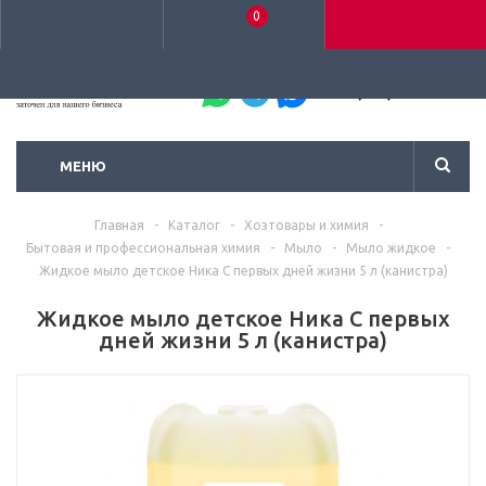
0
+7 (495) 792-93-37
МЕНЮ
Главная
-
Каталог
-
Хозтовары и химия
-
Бытовая и профессиональная химия
-
Мыло
-
Мыло жидкое
-
Жидкое мыло детское Ника С первых дней жизни 5 л (канистра)
Жидкое мыло детское Ника С первых
дней жизни 5 л (канистра)