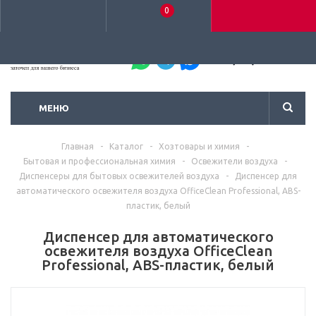
0
+7 (495) 792-93-37
МЕНЮ
Главная
-
Каталог
-
Хозтовары и химия
-
Бытовая и профессиональная химия
-
Освежители воздуха
-
Диспенсеры для бытовых освежителей воздуха
-
Диспенсер для
автоматического освежителя воздуха OfficeClean Professional, ABS-
пластик, белый
Диспенсер для автоматического
освежителя воздуха OfficeClean
Professional, ABS-пластик, белый