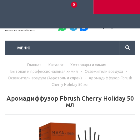
0
+7 (495) 792-93-37
МЕНЮ
Главная
-
Каталог
-
Хозтовары и химия
-
Бытовая и профессиональная химия
-
Освежители воздуха
-
Освежители воздуха (Аэрозоль и спреи)
-
Аромадиффузор Fbrush
Cherry Holiday 50 мл
Аромадиффузор Fbrush Cherry Holiday 50
мл