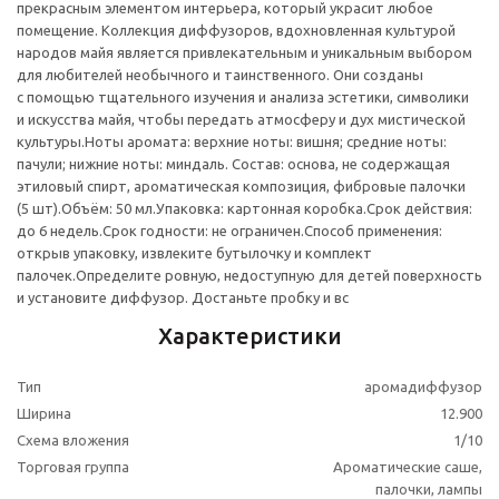
прекрасным элементом интерьера, который украсит любое
помещение. Коллекция диффузоров, вдохновленная культурой
народов майя является привлекательным и уникальным выбором
для любителей необычного и таинственного. Они созданы
с помощью тщательного изучения и анализа эстетики, символики
и искусства майя, чтобы передать атмосферу и дух мистической
культуры.Ноты аромата: верхние ноты: вишня; средние ноты:
пачули; нижние ноты: миндаль. Состав: основа, не содержащая
этиловый спирт, ароматическая композиция, фибровые палочки
(5 шт).Объём: 50 мл.Упаковка: картонная коробка.Срок действия:
до 6 недель.Срок годности: не ограничен.Способ применения:
открыв упаковку, извлеките бутылочку и комплект
палочек.Определите ровную, недоступную для детей поверхность
и установите диффузор. Достаньте пробку и вс
Характеристики
Тип
аромадиффузор
Ширина
12.900
Схема вложения
1/10
Торговая группа
Ароматические саше,
палочки, лампы