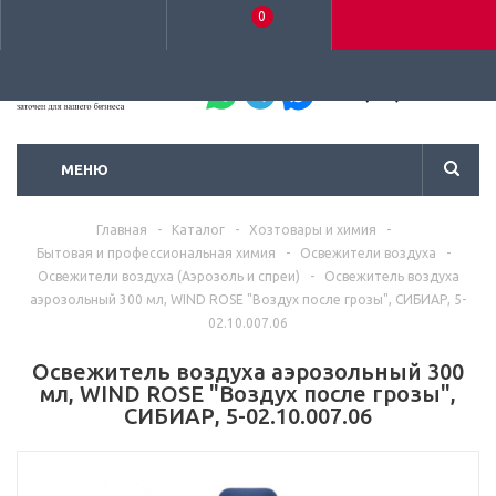
0
+7 (495) 792-93-37
МЕНЮ
Главная
-
Каталог
-
Хозтовары и химия
-
Бытовая и профессиональная химия
-
Освежители воздуха
-
Освежители воздуха (Аэрозоль и спреи)
-
Освежитель воздуха
аэрозольный 300 мл, WIND ROSE "Воздух после грозы", СИБИАР, 5-
02.10.007.06
Освежитель воздуха аэрозольный 300
мл, WIND ROSE "Воздух после грозы",
СИБИАР, 5-02.10.007.06