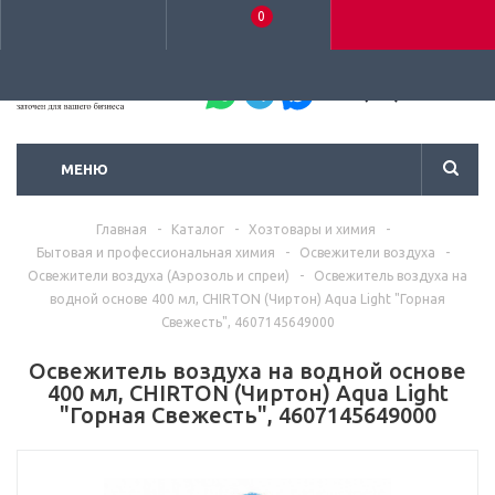
0
+7 (495) 792-93-37
МЕНЮ
Главная
-
Каталог
-
Хозтовары и химия
-
Бытовая и профессиональная химия
-
Освежители воздуха
-
Освежители воздуха (Аэрозоль и спреи)
-
Освежитель воздуха на
водной основе 400 мл, CHIRTON (Чиртон) Aqua Light "Горная
Свежесть", 4607145649000
Освежитель воздуха на водной основе
400 мл, CHIRTON (Чиртон) Aqua Light
"Горная Свежесть", 4607145649000